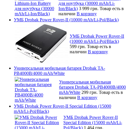
для ноутбука (30000 mAh/Li-
Ion/Black)
3 999 грн.
Товар есть в
наличии
В корзину
УМБ Drobak Power Rover-II (10000 mAh/Li-Pol/Black)
УМБ Drobak Power Rover-II
(10000 mAh/Li-Pol/Black)
599 грн.
Товар есть в
наличии
В корзину
Универсальная мобильная батарея Drobak TA-
PB4000B/4000 mAh/White
Универсальная мобильная
батарея Drobak TA-PB4000B/4000
mAh/White
299 грн.
Товар есть в
наличии
В корзину
УМБ Drobak Power Rover-II Special Edition (15000
mAh/Li-Pol/Black)
УМБ Drobak Power Rover-II
Special Edition (15000 mAh/Li-
Pol/Black)
1 464 грн.