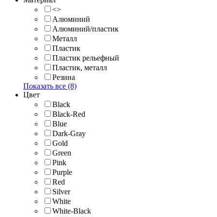
<>
Алюминий
Алюминий/пластик
Металл
Пластик
Пластик рельефный
Пластик, металл
Резина
Показать все (8)
Цвет
Black
Black-Red
Blue
Dark-Gray
Gold
Green
Pink
Purple
Red
Silver
White
White-Black