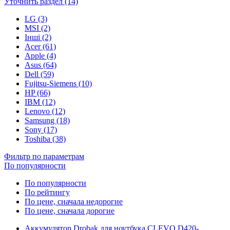
Уточнить раздел (14)
LG (3)
MSI (2)
Інші (2)
Acer (61)
Apple (4)
Asus (64)
Dell (59)
Fujitsu-Siemens (10)
HP (66)
IBM (12)
Lenovo (12)
Samsung (18)
Sony (17)
Toshiba (38)
Фильтр по параметрам
По популярности
По популярности
По рейтингу
По цене, сначала недорогие
По цене, сначала дорогие
Аккумулятор Drobak для ноутбука CLEVO D420-