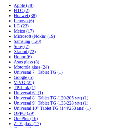
Apple (78)
HTC (2)
Huawei (38)
Lenovo (6)
LG (23)
Meizu (17)
Microsoft (Nokia) (19)
Samsung (120)
Sony (7)
Xiaomi (72)
Honor (6)
Asus glass (8)
Motorola glass (24)
Universal 7" Tablet TG (1)
Google (5)
VIVO (25)
TP-Link (1)
Universal 6" (1)
Universal 8" Tablet TG (120\205 мм) (1)
Universal 9" Tablet TG (133\228 мм) (1)
Universal 10" Tablet TG (144\253 мм) (1)
OPPO (29)
OnePlus (16)
ZTE glass (17)