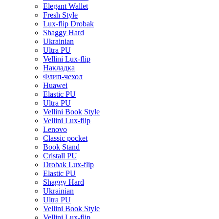
Elegant Wallet
Fresh Style
Lux-flip Drobak
Shaggy Hard
Ukrainian
Ultra PU
Vellini Lux-flip
Накладка
Флип-чехол
Huawei
Elastic PU
Ultra PU
Vellini Book Style
Vellini Lux-flip
Lenovo
Classic pocket
Book Stand
Cristall PU
Drobak Lux-flip
Elastic PU
Shaggy Hard
Ukrainian
Ultra PU
Vellini Book Style
Vellini Lux-flip