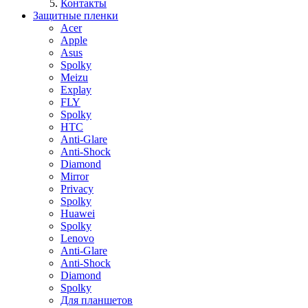
Контакты
Защитные пленки
Acer
Apple
Asus
Spolky
Meizu
Explay
FLY
Spolky
HTC
Anti-Glare
Anti-Shock
Diamond
Mirror
Privacy
Spolky
Huawei
Spolky
Lenovo
Anti-Glare
Anti-Shock
Diamond
Spolky
Для планшетов