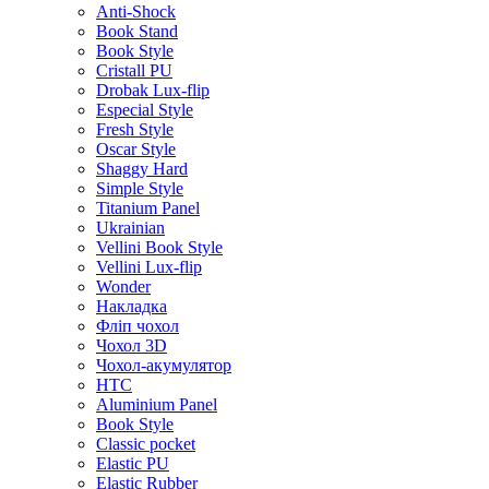
Anti-Shock
Book Stand
Book Style
Cristall PU
Drobak Lux-flip
Especial Style
Fresh Style
Oscar Style
Shaggy Hard
Simple Style
Titanium Panel
Ukrainian
Vellini Book Style
Vellini Lux-flip
Wonder
Накладка
Фліп чохол
Чохол 3D
Чохол-акумулятор
HTC
Aluminium Panel
Book Style
Classic pocket
Elastic PU
Elastic Rubber