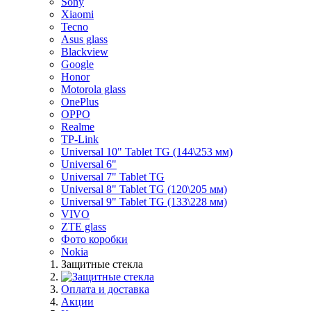
Sony
Xiaomi
Tecno
Asus glass
Blackview
Google
Honor
Motorola glass
OnePlus
OPPO
Realme
TP-Link
Universal 10" Tablet TG (144\253 мм)
Universal 6"
Universal 7" Tablet TG
Universal 8" Tablet TG (120\205 мм)
Universal 9" Tablet TG (133\228 мм)
VIVO
ZTE glass
Фото коробки
Nokia
Защитные стекла
Оплата и доставка
Акции