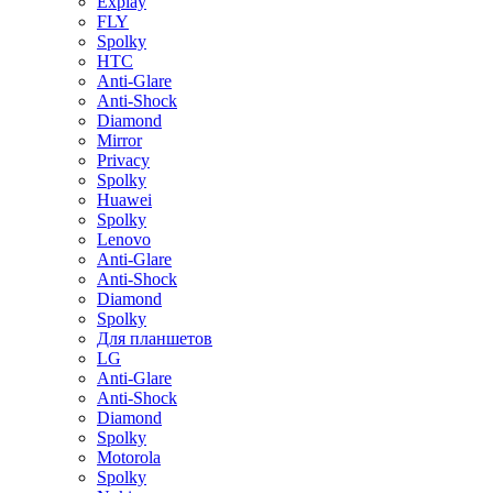
Explay
FLY
Spolky
HTC
Anti-Glare
Anti-Shock
Diamond
Mirror
Privacy
Spolky
Huawei
Spolky
Lenovo
Anti-Glare
Anti-Shock
Diamond
Spolky
Для планшетов
LG
Anti-Glare
Anti-Shock
Diamond
Spolky
Motorola
Spolky