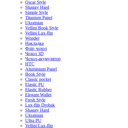
Oscar Style
Shaggy Hard
Simple Style
Titanium Panel
Ukrainian
Vellini Book Style
Vellini Lux-flip
Wonder
Накладка
Фліп чохол
Чохол 3D
Чохол-акумулятор
HTC
Aluminium Panel
Book Style
Classic pocket
Elastic PU
Elastic Rubber
Elegant Wallet
Fresh Style
Lux-flip Drobak
Shaggy Hard
Ukrainian
Ultra PU
Vellini Lux-flip