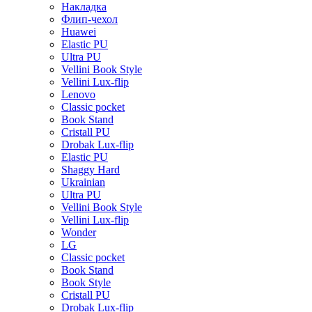
Накладка
Флип-чехол
Huawei
Elastic PU
Ultra PU
Vellini Book Style
Vellini Lux-flip
Lenovo
Classic pocket
Book Stand
Cristall PU
Drobak Lux-flip
Elastic PU
Shaggy Hard
Ukrainian
Ultra PU
Vellini Book Style
Vellini Lux-flip
Wonder
LG
Classic pocket
Book Stand
Book Style
Cristall PU
Drobak Lux-flip