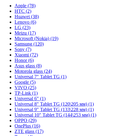
Apple (78)
HTC (2)
Huawei (38)
Lenovo (6)
LG (23)
Meizu (17)
Microsoft (Nokia) (19)
Samsung (120)
Sony (7)
Xiaomi (72)
Honor (6)
Asus glass (8)
Motorola glass (24)
Universal 7" Tablet TG (1)
Google (5)
VIVO (25)
TP-Link (1)
Universal 6" (1)
Universal 8" Tablet TG (120\205 мм) (1)
Universal 9" Tablet TG (133\228 мм) (1)
Universal 10" Tablet TG (144\253 мм) (1)
OPPO (29)
OnePlus (16)
ZTE glass (17)