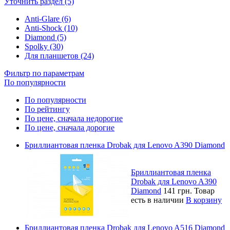
Уточнить раздел (5)
Anti-Glare (6)
Anti-Shock (10)
Diamond (5)
Spolky (30)
Для планшетов (24)
Фильтр по параметрам
По популярности
По популярности
По рейтингу
По цене, сначала недорогие
По цене, сначала дорогие
Бриллиантовая пленка Drobak для Lenovo A390 Diamond
Бриллиантовая пленка
Drobak для Lenovo A390
Diamond
141 грн.
Товар
есть в наличии
В корзину
Бриллиантовая пленка Drobak для Lenovo A516 Diamond