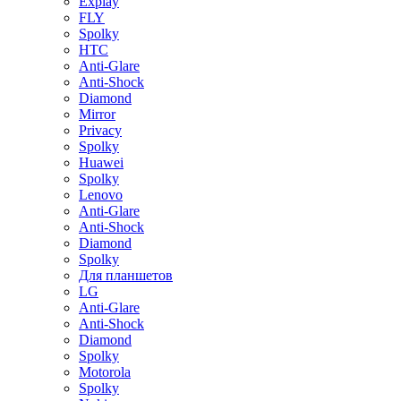
Explay
FLY
Spolky
HTC
Anti-Glare
Anti-Shock
Diamond
Mirror
Privacy
Spolky
Huawei
Spolky
Lenovo
Anti-Glare
Anti-Shock
Diamond
Spolky
Для планшетов
LG
Anti-Glare
Anti-Shock
Diamond
Spolky
Motorola
Spolky