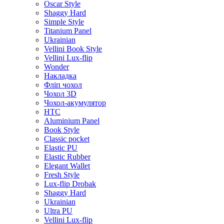
Oscar Style
Shaggy Hard
Simple Style
Titanium Panel
Ukrainian
Vellini Book Style
Vellini Lux-flip
Wonder
Накладка
Фліп чохол
Чохол 3D
Чохол-акумулятор
HTC
Aluminium Panel
Book Style
Classic pocket
Elastic PU
Elastic Rubber
Elegant Wallet
Fresh Style
Lux-flip Drobak
Shaggy Hard
Ukrainian
Ultra PU
Vellini Lux-flip