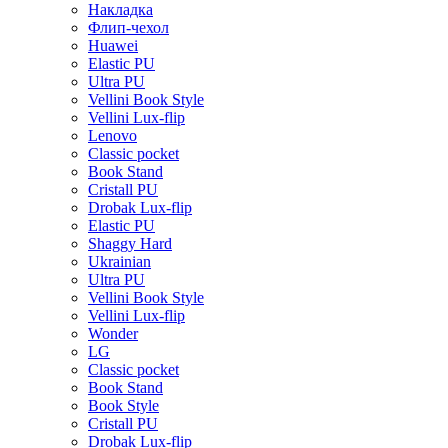
Накладка
Флип-чехол
Huawei
Elastic PU
Ultra PU
Vellini Book Style
Vellini Lux-flip
Lenovo
Classic pocket
Book Stand
Cristall PU
Drobak Lux-flip
Elastic PU
Shaggy Hard
Ukrainian
Ultra PU
Vellini Book Style
Vellini Lux-flip
Wonder
LG
Classic pocket
Book Stand
Book Style
Cristall PU
Drobak Lux-flip