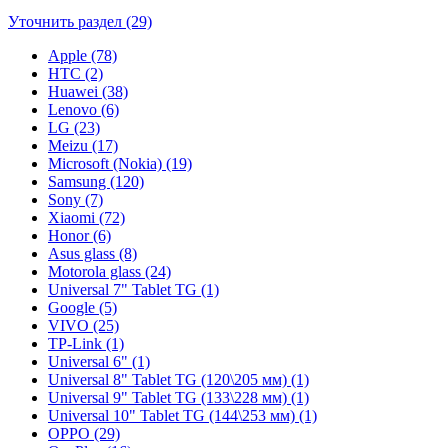
Уточнить раздел (29)
Apple (78)
HTC (2)
Huawei (38)
Lenovo (6)
LG (23)
Meizu (17)
Microsoft (Nokia) (19)
Samsung (120)
Sony (7)
Xiaomi (72)
Honor (6)
Asus glass (8)
Motorola glass (24)
Universal 7" Tablet TG (1)
Google (5)
VIVO (25)
TP-Link (1)
Universal 6" (1)
Universal 8" Tablet TG (120\205 мм) (1)
Universal 9" Tablet TG (133\228 мм) (1)
Universal 10" Tablet TG (144\253 мм) (1)
OPPO (29)