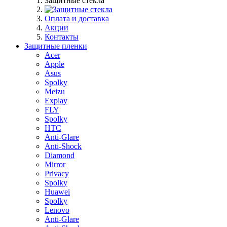
Защитные стекла
Оплата и доставка
Акции
Контакты
Защитные пленки
Acer
Apple
Asus
Spolky
Meizu
Explay
FLY
Spolky
HTC
Anti-Glare
Anti-Shock
Diamond
Mirror
Privacy
Spolky
Huawei
Spolky
Lenovo
Anti-Glare