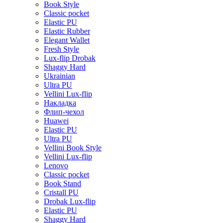
Book Style
Classic pocket
Elastic PU
Elastic Rubber
Elegant Wallet
Fresh Style
Lux-flip Drobak
Shaggy Hard
Ukrainian
Ultra PU
Vellini Lux-flip
Накладка
Флип-чехол
Huawei
Elastic PU
Ultra PU
Vellini Book Style
Vellini Lux-flip
Lenovo
Classic pocket
Book Stand
Cristall PU
Drobak Lux-flip
Elastic PU
Shaggy Hard