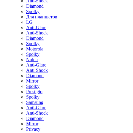
Anti-Shock
Diamond
Spolky
Для планшетов
LG
Anti-Glare
Anti-Shock
Diamond
Spolky
Motorola
Spolky
Nokia
Anti-Glare
Anti-Shock
Diamond
Mirror
Spolky
Prestigio
Spolky
Samsung
Anti-Glare
Anti-Shock
Diamond
Mirror
Privacy