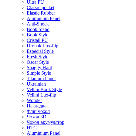
Ultra PU
Classic pocket
Elastic Rubber
Aluminium Panel
Anti-Shock
Book Stand
Book Style
Cristall PU
Drobak Lux-flip
Especial Style
Fresh Style
Oscar Style
Shaggy Hard
Simple Style
Titanium Panel
Ukrainian
Vellini Book Style
Vellini Lux-flip
Wonder
Накладка
Фліп чохол
Чохол 3D
Чохол-акумулятор
HTC
Aluminium Panel