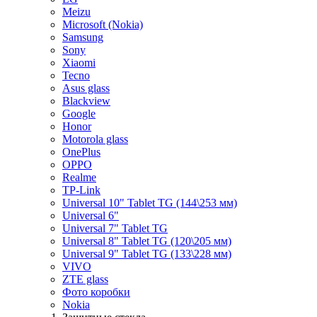
Meizu
Microsoft (Nokia)
Samsung
Sony
Xiaomi
Tecno
Asus glass
Blackview
Google
Honor
Motorola glass
OnePlus
OPPO
Realme
TP-Link
Universal 10" Tablet TG (144\253 мм)
Universal 6"
Universal 7" Tablet TG
Universal 8" Tablet TG (120\205 мм)
Universal 9" Tablet TG (133\228 мм)
VIVO
ZTE glass
Фото коробки
Nokia