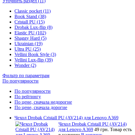
Уточнить раздел (11)
Classic pocket (11)
Book Stand (38)
Cristall PU (15)
Drobak Lux-flip (8)
Elastic PU (102)
Shaggy Hard (5)
Ukrainian (19)
Ultra PU (25)
Vellini Book Style (3)
Vellini Lux-flip (39)
Wonder (2)
Фильтр по параметрам
По популярности
По популярности
По рейтингу
По цене, сначала недорогие
По цене, сначала дорогие
Чехол Drobak Cristall PU (AV214) для Lenovo A369
Чехол Drobak Cristall PU (AV214)
для Lenovo A369
49 грн.
Товар есть
в наличии
В корзину