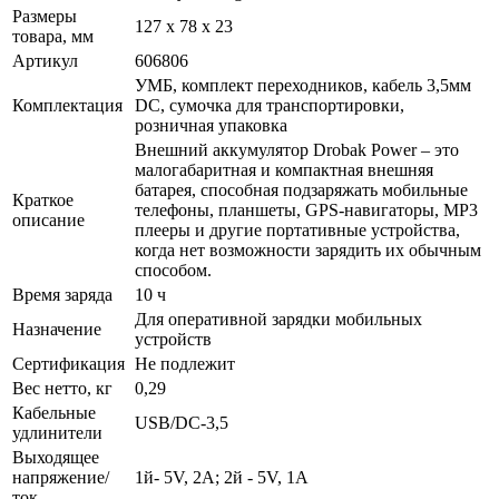
Размеры
127 х 78 х 23
товара, мм
Артикул
606806
УМБ, комплект переходников, кабель 3,5мм
Комплектация
DC, сумочка для транспортировки,
розничная упаковка
Внешний аккумулятор Drobak Power – это
малогабаритная и компактная внешняя
батарея, способная подзаряжать мобильные
Краткое
телефоны, планшеты, GPS-навигаторы, МР3
описание
плееры и другие портативные устройства,
когда нет возможности зарядить их обычным
способом.
Время заряда
10 ч
Для оперативной зарядки мобильных
Назначение
устройств
Сертификация
Не подлежит
Вес нетто, кг
0,29
Кабельные
USB/DC-3,5
удлинители
Выходящее
напряжение/
1й- 5V, 2A; 2й - 5V, 1A
ток