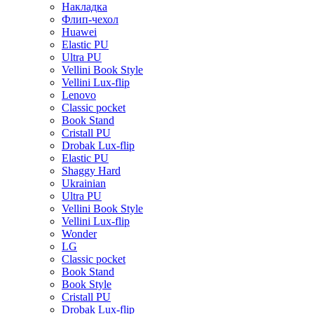
Накладка
Флип-чехол
Huawei
Elastic PU
Ultra PU
Vellini Book Style
Vellini Lux-flip
Lenovo
Classic pocket
Book Stand
Cristall PU
Drobak Lux-flip
Elastic PU
Shaggy Hard
Ukrainian
Ultra PU
Vellini Book Style
Vellini Lux-flip
Wonder
LG
Classic pocket
Book Stand
Book Style
Cristall PU
Drobak Lux-flip