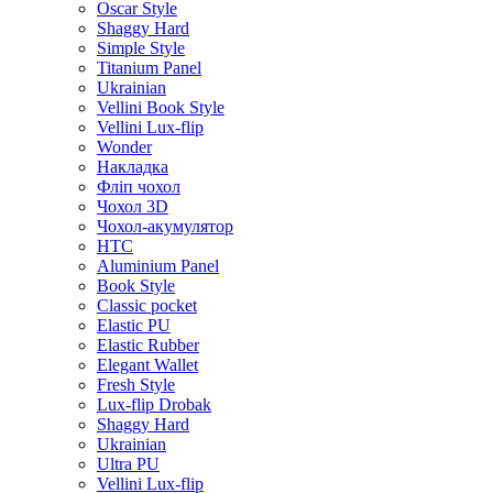
Oscar Style
Shaggy Hard
Simple Style
Titanium Panel
Ukrainian
Vellini Book Style
Vellini Lux-flip
Wonder
Накладка
Фліп чохол
Чохол 3D
Чохол-акумулятор
HTC
Aluminium Panel
Book Style
Classic pocket
Elastic PU
Elastic Rubber
Elegant Wallet
Fresh Style
Lux-flip Drobak
Shaggy Hard
Ukrainian
Ultra PU
Vellini Lux-flip