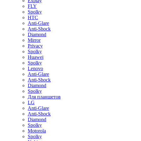
Explay
FLY
Spolky
HTC
Anti-Glare
Anti-Shock
Diamond
Mirror
Privacy
Spolky
Huawei
Spolky
Lenovo
Anti-Glare
Anti-Shock
Diamond
Spolky
Для планшетов
LG
Anti-Glare
Anti-Shock
Diamond
Spolky
Motorola
Spolky