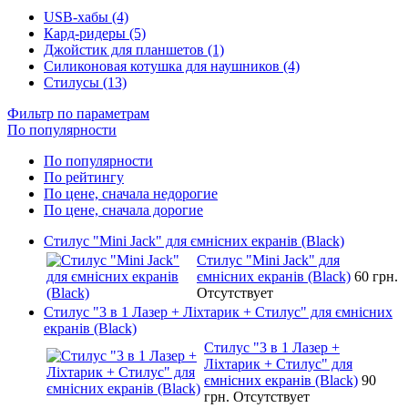
USB-хабы (4)
Кард-ридеры (5)
Джойстик для планшетов (1)
Силиконовая котушка для наушников (4)
Стилусы (13)
Фильтр по параметрам
По популярности
По популярности
По рейтингу
По цене, сначала недорогие
По цене, сначала дорогие
Стилус "Mini Jack" для ємнісних екранів (Black)
Стилус "Mini Jack" для
ємнісних екранів (Black)
60 грн.
Отсутствует
Стилус "3 в 1 Лазер + Ліхтарик + Стилус" для ємнісних
екранів (Black)
Стилус "3 в 1 Лазер +
Ліхтарик + Стилус" для
ємнісних екранів (Black)
90
грн.
Отсутствует