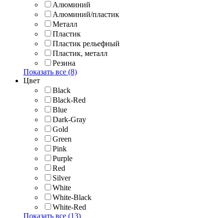
Алюминий
Алюминий/пластик
Металл
Пластик
Пластик рельефный
Пластик, металл
Резина
Показать все (8)
Цвет
Black
Black-Red
Blue
Dark-Gray
Gold
Green
Pink
Purple
Red
Silver
White
White-Black
White-Red
Показать все (13)