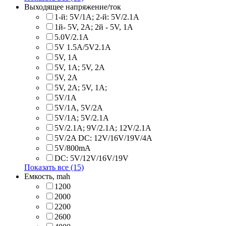
Выходящее напряжение/ток
1-й: 5V/1A; 2-й: 5V/2.1A
1й- 5V, 2A; 2й - 5V, 1A
5.0V/2.1A
5V 1.5A/5V2.1A
5V, 1A
5V, 1A; 5V, 2A
5V, 2A
5V, 2A; 5V, 1A;
5V/1A
5V/1A, 5V/2A
5V/1A; 5V/2.1A
5V/2.1A; 9V/2.1A; 12V/2.1A
5V/2A DC: 12V/16V/19V/4A
5V/800mA
DC: 5V/12V/16V/19V
Показать все (15)
Емкость, mah
1200
2000
2200
2600