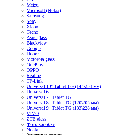
Meizu
Microsoft (Nokia)
Samsung
Sony
Xiaomi
Tecno
Asus glass
Blackview
Google
Honor
Motorola glass
OnePlus
OPPO
Realme
TP-Link
Universal 10" Tablet TG (144\253 мм)
Universal 6"
Universal 7" Tablet TG
Universal 8" Tablet TG (120\205 мм)
Universal 9" Tablet TG (133\228 мм)
VIVO
ZTE glass
Фото коробки
Nokia