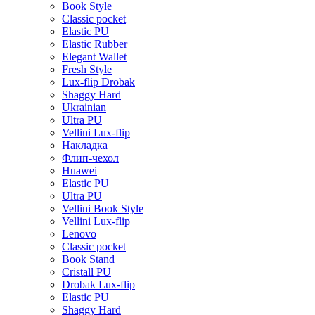
Book Style
Classic pocket
Elastic PU
Elastic Rubber
Elegant Wallet
Fresh Style
Lux-flip Drobak
Shaggy Hard
Ukrainian
Ultra PU
Vellini Lux-flip
Накладка
Флип-чехол
Huawei
Elastic PU
Ultra PU
Vellini Book Style
Vellini Lux-flip
Lenovo
Classic pocket
Book Stand
Cristall PU
Drobak Lux-flip
Elastic PU
Shaggy Hard