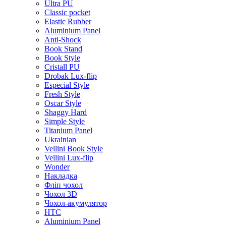
Ultra PU
Classic pocket
Elastic Rubber
Aluminium Panel
Anti-Shock
Book Stand
Book Style
Cristall PU
Drobak Lux-flip
Especial Style
Fresh Style
Oscar Style
Shaggy Hard
Simple Style
Titanium Panel
Ukrainian
Vellini Book Style
Vellini Lux-flip
Wonder
Накладка
Фліп чохол
Чохол 3D
Чохол-акумулятор
HTC
Aluminium Panel