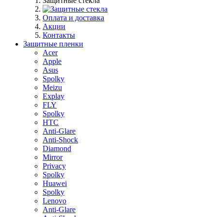
Защитные стекла
Оплата и доставка
Акции
Контакты
Защитные пленки
Acer
Apple
Asus
Spolky
Meizu
Explay
FLY
Spolky
HTC
Anti-Glare
Anti-Shock
Diamond
Mirror
Privacy
Spolky
Huawei
Spolky
Lenovo
Anti-Glare