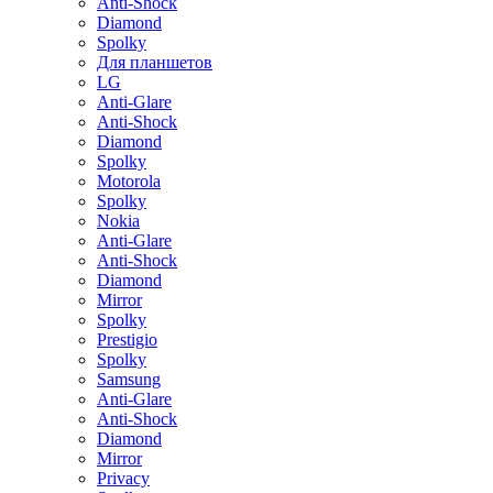
Anti-Shock
Diamond
Spolky
Для планшетов
LG
Anti-Glare
Anti-Shock
Diamond
Spolky
Motorola
Spolky
Nokia
Anti-Glare
Anti-Shock
Diamond
Mirror
Spolky
Prestigio
Spolky
Samsung
Anti-Glare
Anti-Shock
Diamond
Mirror
Privacy