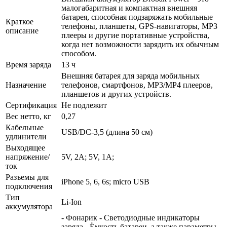
малогабаритная и компактная внешняя
батарея, способная подзаряжать мобильные
Краткое
телефоны, планшеты, GPS-навигаторы, МР3
описание
плееры и другие портативные устройства,
когда нет возможности зарядить их обычным
способом.
Время заряда
13 ч
Внешняя батарея для заряда мобильных
Назначение
телефонов, смартфонов, MP3/MP4 плееров,
планшетов и других устройств.
Сертификация
Не подлежит
Вес нетто, кг
0,27
Кабельные
USB/DC-3,5 (длина 50 см)
удлинители
Выходящее
напряжение/
5V, 2A; 5V, 1A;
ток
Разъемы для
iPhone 5, 6, 6s; micro USB
подключения
Тип
Li-Ion
аккумулятора
- Фонарик - Светодиодные индикаторы
заряда - Ёмкость батареи, а также параметры