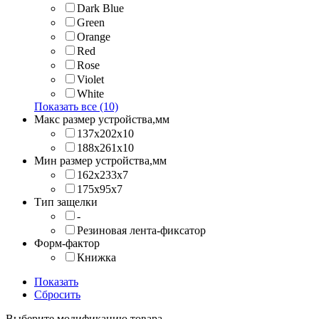
Dark Blue
Green
Orange
Red
Rose
Violet
White
Показать все (10)
Макс размер устройства,мм
137х202x10
188х261x10
Мин размер устройства,мм
162x233x7
175x95x7
Тип защелки
-
Резиновая лента-фиксатор
Форм-фактор
Книжка
Показать
Сбросить
Выберите модификацию товара