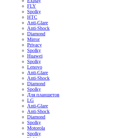
Explay
FLY
Spolky
HTC
Anti-Glare
Anti-Shock
Diamond
Mirror
Privacy
Spolky
Huawei
Spolky
Lenovo
Anti-Glare
Anti-Shock
Diamond
Spolky
Для планшетов
LG
Anti-Glare
Anti-Shock
Diamond
Spolky
Motorola
Spolky