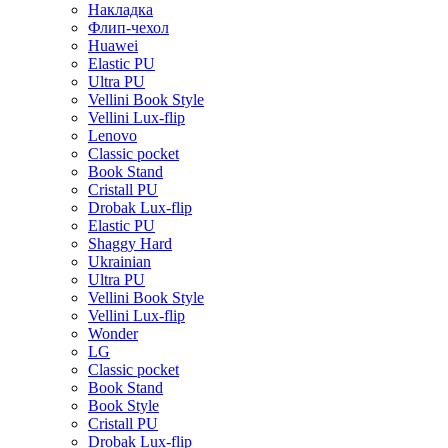
Накладка
Флип-чехол
Huawei
Elastic PU
Ultra PU
Vellini Book Style
Vellini Lux-flip
Lenovo
Classic pocket
Book Stand
Cristall PU
Drobak Lux-flip
Elastic PU
Shaggy Hard
Ukrainian
Ultra PU
Vellini Book Style
Vellini Lux-flip
Wonder
LG
Classic pocket
Book Stand
Book Style
Cristall PU
Drobak Lux-flip