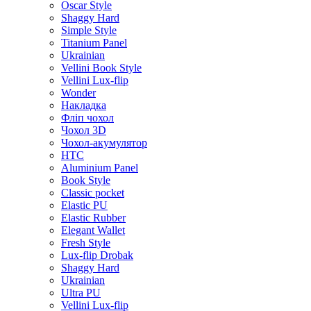
Oscar Style
Shaggy Hard
Simple Style
Titanium Panel
Ukrainian
Vellini Book Style
Vellini Lux-flip
Wonder
Накладка
Фліп чохол
Чохол 3D
Чохол-акумулятор
HTC
Aluminium Panel
Book Style
Classic pocket
Elastic PU
Elastic Rubber
Elegant Wallet
Fresh Style
Lux-flip Drobak
Shaggy Hard
Ukrainian
Ultra PU
Vellini Lux-flip