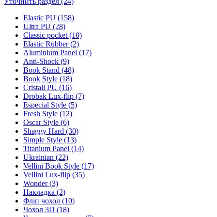
Уточнить раздел (24)
Elastic PU (158)
Ultra PU (28)
Classic pocket (10)
Elastic Rubber (2)
Aluminium Panel (17)
Anti-Shock (9)
Book Stand (48)
Book Style (18)
Cristall PU (16)
Drobak Lux-flip (7)
Especial Style (5)
Fresh Style (12)
Oscar Style (6)
Shaggy Hard (30)
Simple Style (13)
Titanium Panel (14)
Ukrainian (22)
Vellini Book Style (17)
Vellini Lux-flip (35)
Wonder (3)
Накладка (2)
Фліп чохол (10)
Чохол 3D (18)