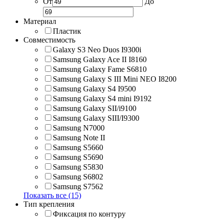
От
До
Материал
Пластик
Совместимость
Galaxy S3 Neo Duos I9300i
Samsung Galaxy Ace II I8160
Samsung Galaxy Fame S6810
Samsung Galaxy S III Mini NEO I8200
Samsung Galaxy S4 I9500
Samsung Galaxy S4 mini I9192
Samsung Galaxy SII/i9100
Samsung Galaxy SIII/I9300
Samsung N7000
Samsung Note II
Samsung S5660
Samsung S5690
Samsung S5830
Samsung S6802
Samsung S7562
Показать все (15)
Тип крепления
Фиксация по контуру