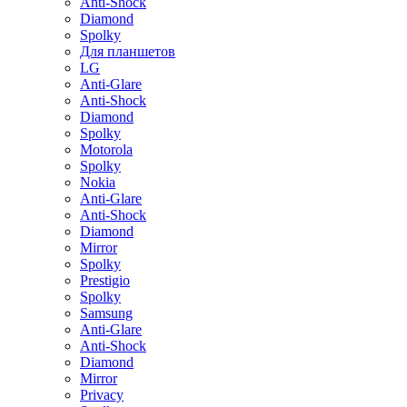
Anti-Shock
Diamond
Spolky
Для планшетов
LG
Anti-Glare
Anti-Shock
Diamond
Spolky
Motorola
Spolky
Nokia
Anti-Glare
Anti-Shock
Diamond
Mirror
Spolky
Prestigio
Spolky
Samsung
Anti-Glare
Anti-Shock
Diamond
Mirror
Privacy