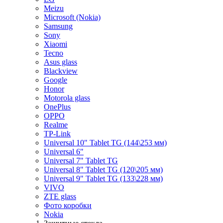
Meizu
Microsoft (Nokia)
Samsung
Sony
Xiaomi
Tecno
Asus glass
Blackview
Google
Honor
Motorola glass
OnePlus
OPPO
Realme
TP-Link
Universal 10" Tablet TG (144\253 мм)
Universal 6"
Universal 7" Tablet TG
Universal 8" Tablet TG (120\205 мм)
Universal 9" Tablet TG (133\228 мм)
VIVO
ZTE glass
Фото коробки
Nokia