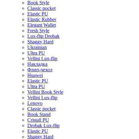
Book Style
Classic pocket
Elastic PU
Elastic Rubber
Elegant Wallet
Fresh Style
Lux-flip Drobak
Shaggy Hard
Ukrainian
Ultra PU
Vellini Lux-flip
Накладка
Флип-чехол
Huawei
Elastic PU
Ultra PU
Vellini Book Style
Vellini Lux-flip
Lenovo
Classic pocket
Book Stand
Cristall PU
Drobak Lux-flip
Elastic PU
Shaggy Hard