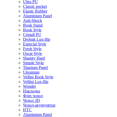
Ultra PU
Classic pocket
Elastic Rubber
Aluminium Panel
Anti-Shock
Book Stand
Book Style
Cristall PU
Drobak Lux-flip
Especial Style
Fresh Style
Oscar Style
Shaggy Hard
Simple Style
Titanium Panel
Ukrainian
Vellini Book Style
Vellini Lux-flip
Wonder
Накладка
Фліп чохол
Чохол 3D
Чохол-акумулятор
HTC
Aluminium Panel