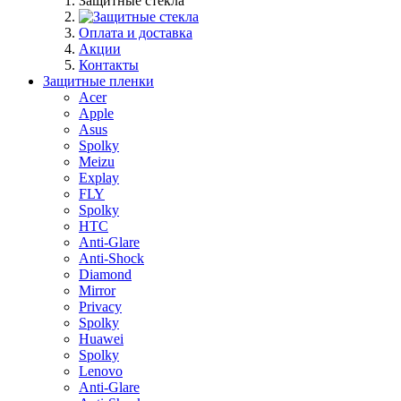
Защитные стекла
Оплата и доставка
Акции
Контакты
Защитные пленки
Acer
Apple
Asus
Spolky
Meizu
Explay
FLY
Spolky
HTC
Anti-Glare
Anti-Shock
Diamond
Mirror
Privacy
Spolky
Huawei
Spolky
Lenovo
Anti-Glare