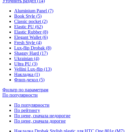
Уточнить раздел (14)
Aluminium Panel (7)
Book Style (5)
Classic pocket (2)
Elastic PU (62)
Elastic Rubber (8)
Elegant Wallet (6)
Fresh Style (4)
Lux-flip Drobak (8)
Shaggy Hard (17)
Ukrainian (4)
Ultra PU (3)
Vellini Lux-flip (13)
Накладка (1)
Флип-чехол (5)
Фильтр по параметрам
По популярности
По популярности
По рейтингу
По цене, сначала недорогие
По цене, сначала дорогие
Накладка Drobak Stylish plastic для HTC One 801e (M7)