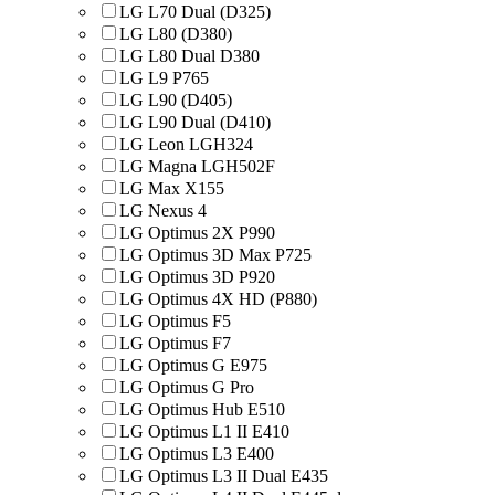
LG L70 Dual (D325)
LG L80 (D380)
LG L80 Dual D380
LG L9 P765
LG L90 (D405)
LG L90 Dual (D410)
LG Leon LGH324
LG Magna LGH502F
LG Max X155
LG Nexus 4
LG Optimus 2X P990
LG Optimus 3D Max P725
LG Optimus 3D P920
LG Optimus 4X HD (P880)
LG Optimus F5
LG Optimus F7
LG Optimus G E975
LG Optimus G Pro
LG Optimus Hub E510
LG Optimus L1 II E410
LG Optimus L3 E400
LG Optimus L3 II Dual E435