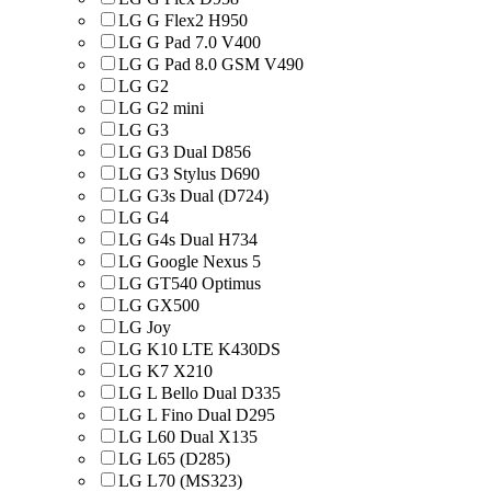
LG G Flex2 H950
LG G Pad 7.0 V400
LG G Pad 8.0 GSM V490
LG G2
LG G2 mini
LG G3
LG G3 Dual D856
LG G3 Stylus D690
LG G3s Dual (D724)
LG G4
LG G4s Dual H734
LG Google Nexus 5
LG GT540 Optimus
LG GX500
LG Joy
LG K10 LTE K430DS
LG K7 X210
LG L Bello Dual D335
LG L Fino Dual D295
LG L60 Dual X135
LG L65 (D285)
LG L70 (MS323)