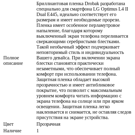
Бриллиантовая пленка Drobak разработана
специально для смартфона LG Optimus L4 II
Dual E445, идеально соответствует его
размерам и имеет необходимые прорези.
Пленка имеет особенное перламутровое
напыление, благодаря которому
выключенный экран телефона переливается
сверкающими серебристыми блестками.
Такой необычный эффект подчеркивает
неповторимый стиль и индивидуальность
Полное
Вашего девайса. При включении экрана
описание
блестки становятся практически
незаметными, что обеспечивает полный
комфорт при использовании телефона.
Защитная пленка обладает высокой
прозрачностью и имеет антибликовое
покрытие, что позволит с максимальным
уровнем комфорта читать информацию с
экрана телефона на солнце или при ярком
освещении. Защитная пленка легко
наклеивается и снимается, не оставляя следов
присутствия на экране устройства.
Цвет
Прозрачная
Наличие
1