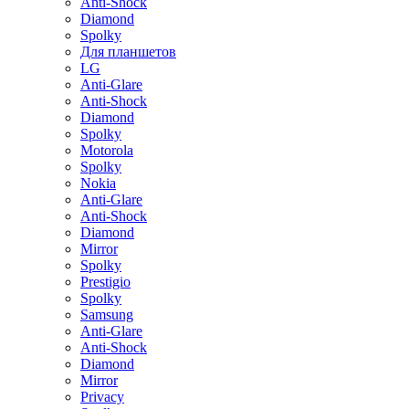
Anti-Shock
Diamond
Spolky
Для планшетов
LG
Anti-Glare
Anti-Shock
Diamond
Spolky
Motorola
Spolky
Nokia
Anti-Glare
Anti-Shock
Diamond
Mirror
Spolky
Prestigio
Spolky
Samsung
Anti-Glare
Anti-Shock
Diamond
Mirror
Privacy