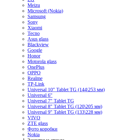
Meizu
Microsoft (Nokia)
Samsung
Sony
Xiaomi
Tecno
Asus glass
Blackview
Google
Honor
Motorola glass
OnePlus
OPPO
Realme
TP-Link
Universal 10" Tablet TG (144\253 мм)
Universal 6"
Universal 7" Tablet TG
Universal 8" Tablet TG (120\205 мм)
Universal 9" Tablet TG (133\228 мм)
VIVO
ZTE glass
Фото коробки
Nokia