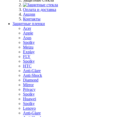
Защитные стекла
Оплата и доставка
Акции
Контакты
Защитные пленки
Acer
Apple
Asus
Spolky
Meizu
Explay
FLY
Spolky
HTC
Anti-Glare
Anti-Shock
Diamond
Mirror
Privacy
Spolky
Huawei
Spolky
Lenovo
Anti-Glare