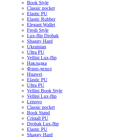
Book Style
Classic pocket
Elastic PU
Elastic Rubber
Elegant Wallet
Fresh Style
Lux-flip Drobak
Shaggy Hard
Ukrainian
Ultra PU
Vellini Lux-flip
Накладка
Флип-чехол
Huawei
Elastic PU
Ultra PU
Vellini Book Style
Vellini Lux-flip
Lenovo
Classic pocket
Book Stand
Cristall PU
Drobak Lux-flip
Elastic PU
Shaggy Hard