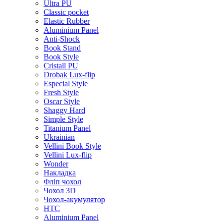
Ultra PU
Classic pocket
Elastic Rubber
Aluminium Panel
Anti-Shock
Book Stand
Book Style
Cristall PU
Drobak Lux-flip
Especial Style
Fresh Style
Oscar Style
Shaggy Hard
Simple Style
Titanium Panel
Ukrainian
Vellini Book Style
Vellini Lux-flip
Wonder
Накладка
Фліп чохол
Чохол 3D
Чохол-акумулятор
HTC
Aluminium Panel