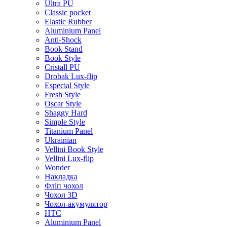
Ultra PU
Classic pocket
Elastic Rubber
Aluminium Panel
Anti-Shock
Book Stand
Book Style
Cristall PU
Drobak Lux-flip
Especial Style
Fresh Style
Oscar Style
Shaggy Hard
Simple Style
Titanium Panel
Ukrainian
Vellini Book Style
Vellini Lux-flip
Wonder
Накладка
Фліп чохол
Чохол 3D
Чохол-акумулятор
HTC
Aluminium Panel