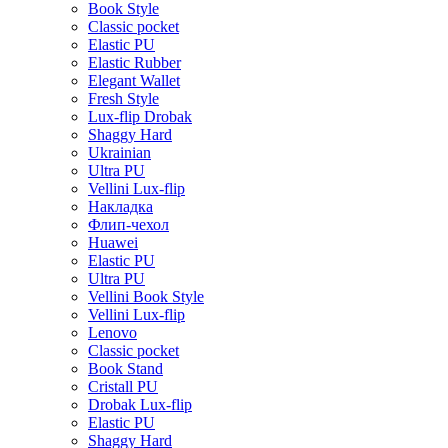
Book Style
Classic pocket
Elastic PU
Elastic Rubber
Elegant Wallet
Fresh Style
Lux-flip Drobak
Shaggy Hard
Ukrainian
Ultra PU
Vellini Lux-flip
Накладка
Флип-чехол
Huawei
Elastic PU
Ultra PU
Vellini Book Style
Vellini Lux-flip
Lenovo
Classic pocket
Book Stand
Cristall PU
Drobak Lux-flip
Elastic PU
Shaggy Hard