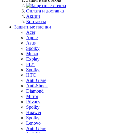
Защитные стекла
Оплата и доставка
Акции
Контакты
Защитные пленки
Acer
Apple
Asus
Spolky
Meizu
Explay
FLY
Spolky
HTC
Anti-Glare
Anti-Shock
Diamond
Mirror
Privacy
Spolky
Huawei
Spolky
Lenovo
Anti-Glare