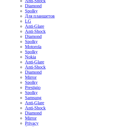
Anti-Shock
Diamond
Spolky
Для планшетов
LG
Anti-Glare
Anti-Shock
Diamond
Spolky
Motorola
Spolky
Nokia
Anti-Glare
Anti-Shock
Diamond
Mirror
Spolky
Prestigio
Spolky
Samsung
Anti-Glare
Anti-Shock
Diamond
Mirror
Privacy