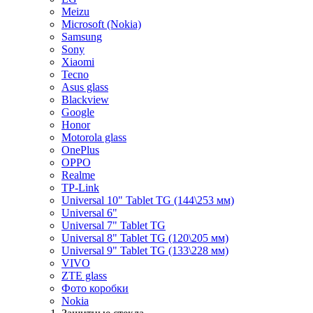
Meizu
Microsoft (Nokia)
Samsung
Sony
Xiaomi
Tecno
Asus glass
Blackview
Google
Honor
Motorola glass
OnePlus
OPPO
Realme
TP-Link
Universal 10" Tablet TG (144\253 мм)
Universal 6"
Universal 7" Tablet TG
Universal 8" Tablet TG (120\205 мм)
Universal 9" Tablet TG (133\228 мм)
VIVO
ZTE glass
Фото коробки
Nokia