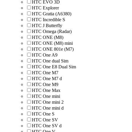
HTC EVO 3D
HTC Explorer
HTC Gratia (A6380)
HTC Incredible S
HTC J Butterfly
HTC Omega (Radar)
HTC ONE (M8)
HTC ONE (M8) mini
HTC ONE 801e (M7)
HTC One A9
HTC One dual Sim
HTC One E8 Dual Sim
HTC One M7
HTC One M7 d
HTC One M9
HTC One Max
HTC One mini
HTC One mini 2
HTC One mini d
HTC One S
HTC One SV
HTC One SV d
HTC One V