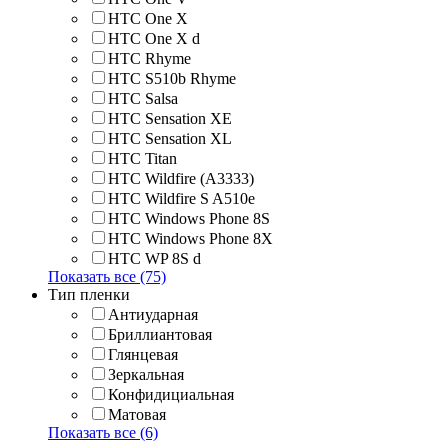
HTC One X
HTC One X d
HTC Rhyme
HTC S510b Rhyme
HTC Salsa
HTC Sensation XE
HTC Sensation XL
HTC Titan
HTC Wildfire (A3333)
HTC Wildfire S A510e
HTC Windows Phone 8S
HTC Windows Phone 8X
HTC WP 8S d
Показать все (75)
Тип пленки
Антиударная
Бриллиантовая
Глянцевая
Зеркальная
Конфидициальная
Матовая
Показать все (6)