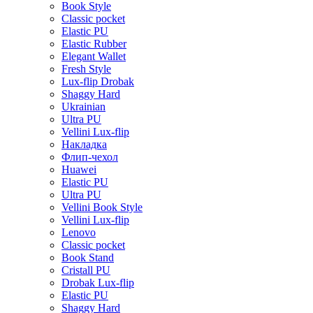
Book Style
Classic pocket
Elastic PU
Elastic Rubber
Elegant Wallet
Fresh Style
Lux-flip Drobak
Shaggy Hard
Ukrainian
Ultra PU
Vellini Lux-flip
Накладка
Флип-чехол
Huawei
Elastic PU
Ultra PU
Vellini Book Style
Vellini Lux-flip
Lenovo
Classic pocket
Book Stand
Cristall PU
Drobak Lux-flip
Elastic PU
Shaggy Hard