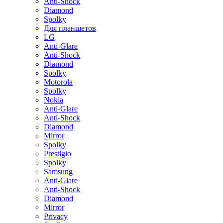
Anti-Shock
Diamond
Spolky
Для планшетов
LG
Anti-Glare
Anti-Shock
Diamond
Spolky
Motorola
Spolky
Nokia
Anti-Glare
Anti-Shock
Diamond
Mirror
Spolky
Prestigio
Spolky
Samsung
Anti-Glare
Anti-Shock
Diamond
Mirror
Privacy