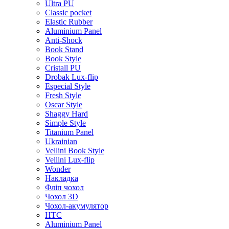
Ultra PU
Classic pocket
Elastic Rubber
Aluminium Panel
Anti-Shock
Book Stand
Book Style
Cristall PU
Drobak Lux-flip
Especial Style
Fresh Style
Oscar Style
Shaggy Hard
Simple Style
Titanium Panel
Ukrainian
Vellini Book Style
Vellini Lux-flip
Wonder
Накладка
Фліп чохол
Чохол 3D
Чохол-акумулятор
HTC
Aluminium Panel