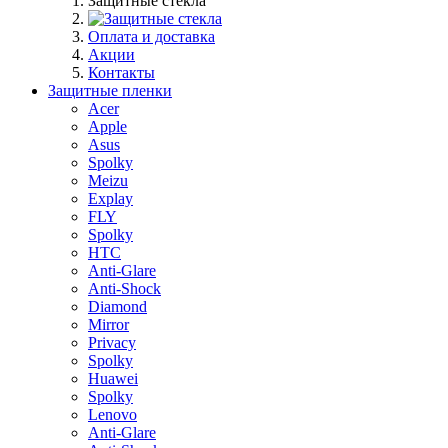
Защитные стекла
Оплата и доставка
Акции
Контакты
Защитные пленки
Acer
Apple
Asus
Spolky
Meizu
Explay
FLY
Spolky
HTC
Anti-Glare
Anti-Shock
Diamond
Mirror
Privacy
Spolky
Huawei
Spolky
Lenovo
Anti-Glare