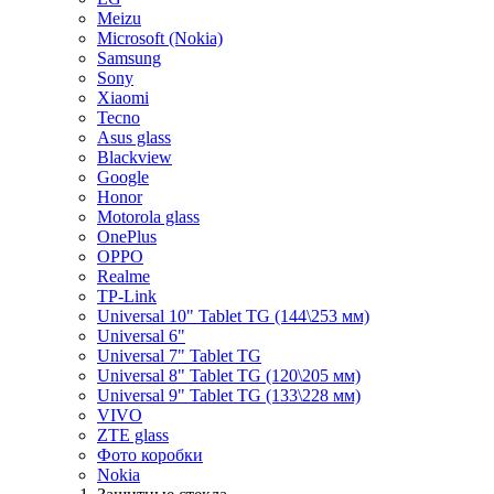
Meizu
Microsoft (Nokia)
Samsung
Sony
Xiaomi
Tecno
Asus glass
Blackview
Google
Honor
Motorola glass
OnePlus
OPPO
Realme
TP-Link
Universal 10" Tablet TG (144\253 мм)
Universal 6"
Universal 7" Tablet TG
Universal 8" Tablet TG (120\205 мм)
Universal 9" Tablet TG (133\228 мм)
VIVO
ZTE glass
Фото коробки
Nokia