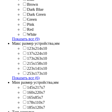
Brown
Dark Blue
Dark Green
Green
Pink
Red
White
Показать все (9)
Макс размер устройства,мм
123х214x10
137х224x10
173х263x10
215х158x10
223х141x10
253х173x10
Показать все (6)
Мин размер устройства,мм
145x217x7
160x220x7
165x85x7
178x110x7
185x120x7
Тип защелки