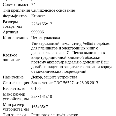
Совместимость
7"
Тип крепления
Силиконовое основание
Форм-фактор
Книжка
Размеры
226х155x17
товара, мм
Артикул
999986
Комплектация
Чехол, упаковка
Универсальный чехол-стенд Vellini подойдет
для планшетов и электронных книг с
диагональю экрана 7". Чехол выполнен в
Краткое
виде традиционной книжной обложки,
описание
поэтому аксессуар идеально дополнит Ваш
девайс и надежно защитит его экран и корпус
от механических повреждений.
Назначение
Декор, защита устройства
Сертификация
Заключение СЭС 56527 от 26.06.2013
Вес нетто, кг
0,165
Макс размер
223х141x10
устройства,мм
Мин размер
165x85x7
устройства,мм
Тип защелки
Резиновая лента-фиксатор