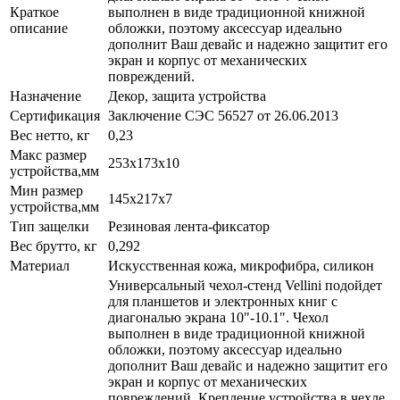
Краткое
выполнен в виде традиционной книжной
описание
обложки, поэтому аксессуар идеально
дополнит Ваш девайс и надежно защитит его
экран и корпус от механических
повреждений.
Назначение
Декор, защита устройства
Сертификация
Заключение СЭС 56527 от 26.06.2013
Вес нетто, кг
0,23
Макс размер
253х173x10
устройства,мм
Мин размер
145x217x7
устройства,мм
Тип защелки
Резиновая лента-фиксатор
Вес брутто, кг
0,292
Материал
Искусственная кожа, микрофибра, силикон
Универсальный чехол-стенд Vellini подойдет
для планшетов и электронных книг с
диагональю экрана 10"-10.1". Чехол
выполнен в виде традиционной книжной
обложки, поэтому аксессуар идеально
дополнит Ваш девайс и надежно защитит его
экран и корпус от механических
повреждений. Крепление устройства в чехле