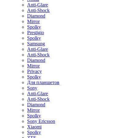
Anti-Glare
Anti-Shock
Diamond
Mirror
Spolky
Prestigio
Spolky
Samsung
Anti-Glare
Anti-Shock
Diamond
Mirror
Privacy
Spolky
Для планшетов
Sony
Anti-Glare
Anti-Shock
Diamond
Mirror
Spolky
Sony Ericsson
Xiaomi
Spolky
ZTE