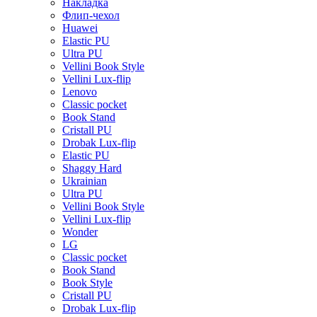
Накладка
Флип-чехол
Huawei
Elastic PU
Ultra PU
Vellini Book Style
Vellini Lux-flip
Lenovo
Classic pocket
Book Stand
Cristall PU
Drobak Lux-flip
Elastic PU
Shaggy Hard
Ukrainian
Ultra PU
Vellini Book Style
Vellini Lux-flip
Wonder
LG
Classic pocket
Book Stand
Book Style
Cristall PU
Drobak Lux-flip