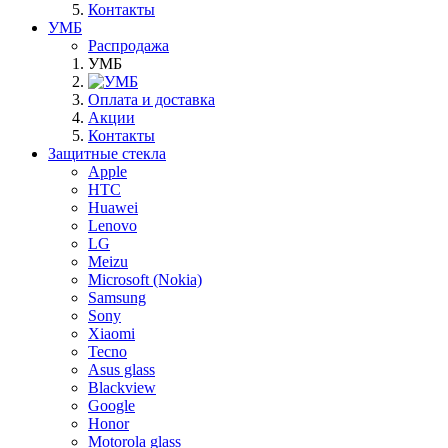
Контакты
УМБ
Распродажа
УМБ
Оплата и доставка
Акции
Контакты
Защитные стекла
Apple
HTC
Huawei
Lenovo
LG
Meizu
Microsoft (Nokia)
Samsung
Sony
Xiaomi
Tecno
Asus glass
Blackview
Google
Honor
Motorola glass