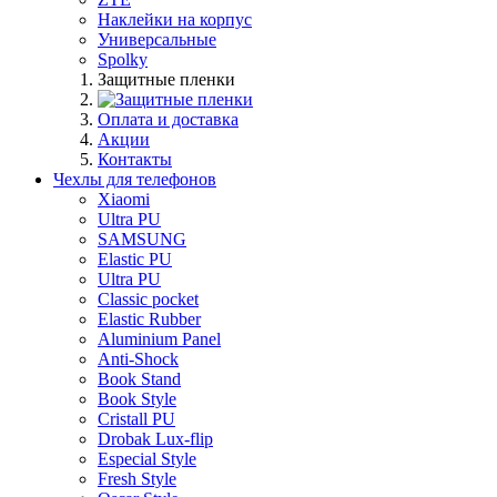
Наклейки на корпус
Универсальные
Spolky
Защитные пленки
Оплата и доставка
Акции
Контакты
Чехлы для телефонов
Xiaomi
Ultra PU
SAMSUNG
Elastic PU
Ultra PU
Classic pocket
Elastic Rubber
Aluminium Panel
Anti-Shock
Book Stand
Book Style
Cristall PU
Drobak Lux-flip
Especial Style
Fresh Style