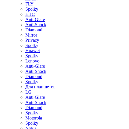
FLY
Spolky
HTC
Anti-Glare
Anti-Shock
Diamond
Mirror
Privacy
Spolky
Huawei
Spolky
Lenovo
Anti-Glare
Anti-Shock
Diamond
Spolky
Для планшетов
LG
Anti-Glare
Anti-Shock
Diamond
Spolky
Motorola
Spolky
Nokia