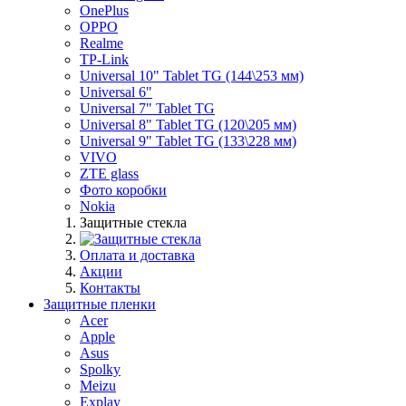
OnePlus
OPPO
Realme
TP-Link
Universal 10" Tablet TG (144\253 мм)
Universal 6"
Universal 7" Tablet TG
Universal 8" Tablet TG (120\205 мм)
Universal 9" Tablet TG (133\228 мм)
VIVO
ZTE glass
Фото коробки
Nokia
Защитные стекла
Оплата и доставка
Акции
Контакты
Защитные пленки
Acer
Apple
Asus
Spolky
Meizu
Explay