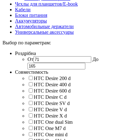
Чехлы для планшетов/E-book
Кабели
Блоки питания
Аккумуляторы
Автомобильные держатели
Универсальные аксессуары
Выбор по параметрам:
Роздрібна
От
До
Совместимость
HTC Desire 200 d
HTC Desire 400 d
HTC Desire 600 d
HTC Desire C d
HTC Desire SV d
HTC Desire V d
HTC Desire X d
HTC One dual Sim
HTC One M7 d
HTC One mini d