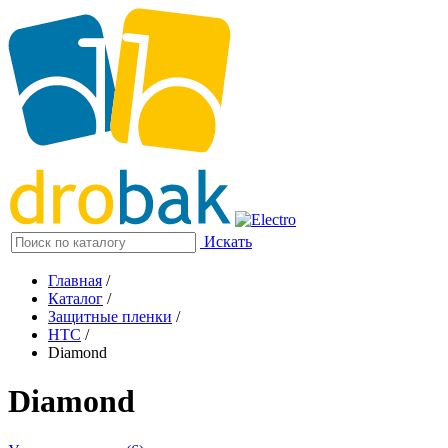
Искать
Главная
/
Каталог
/
Защитные пленки
/
HTC
/
Diamond
Diamond