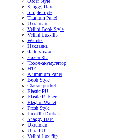
Oscar Style
Shaggy Hard
Simple Style
Titanium Panel
Ukrainian
Vellini Book Style
Vellini Lux-flip
Wonder
Накладка
Фліп чохол
Чохол 3D
Чохол-акумулятор
HTC
Aluminium Panel
Book Style
Classic pocket
Elastic PU
Elastic Rubber
Elegant Wallet
Fresh Style
Lux-flip Drobak
Shaggy Hard
Ukrainian
Ultra PU
Vellini Lux-flip