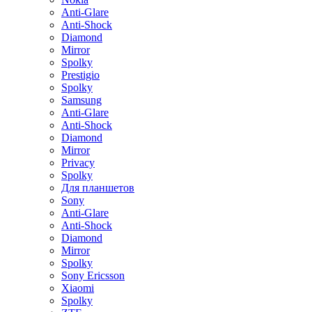
Anti-Glare
Anti-Shock
Diamond
Mirror
Spolky
Prestigio
Spolky
Samsung
Anti-Glare
Anti-Shock
Diamond
Mirror
Privacy
Spolky
Для планшетов
Sony
Anti-Glare
Anti-Shock
Diamond
Mirror
Spolky
Sony Ericsson
Xiaomi
Spolky