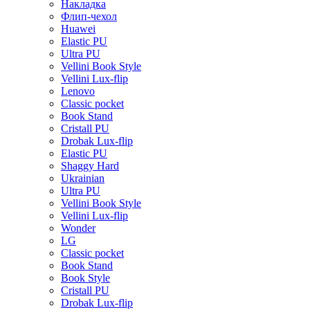
Накладка
Флип-чехол
Huawei
Elastic PU
Ultra PU
Vellini Book Style
Vellini Lux-flip
Lenovo
Classic pocket
Book Stand
Cristall PU
Drobak Lux-flip
Elastic PU
Shaggy Hard
Ukrainian
Ultra PU
Vellini Book Style
Vellini Lux-flip
Wonder
LG
Classic pocket
Book Stand
Book Style
Cristall PU
Drobak Lux-flip