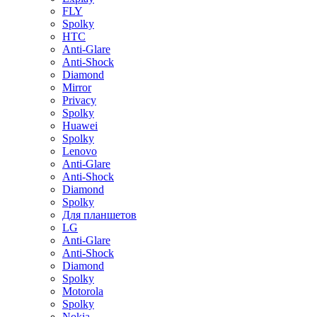
FLY
Spolky
HTC
Anti-Glare
Anti-Shock
Diamond
Mirror
Privacy
Spolky
Huawei
Spolky
Lenovo
Anti-Glare
Anti-Shock
Diamond
Spolky
Для планшетов
LG
Anti-Glare
Anti-Shock
Diamond
Spolky
Motorola
Spolky
Nokia