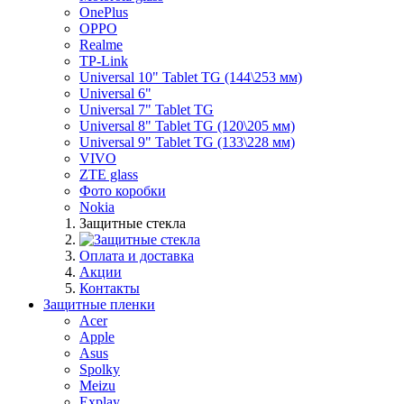
OnePlus
OPPO
Realme
TP-Link
Universal 10" Tablet TG (144\253 мм)
Universal 6"
Universal 7" Tablet TG
Universal 8" Tablet TG (120\205 мм)
Universal 9" Tablet TG (133\228 мм)
VIVO
ZTE glass
Фото коробки
Nokia
Защитные стекла
Оплата и доставка
Акции
Контакты
Защитные пленки
Acer
Apple
Asus
Spolky
Meizu
Explay