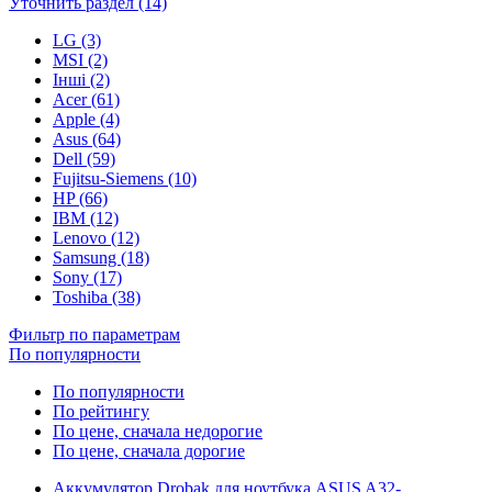
Уточнить раздел (14)
LG (3)
MSI (2)
Інші (2)
Acer (61)
Apple (4)
Asus (64)
Dell (59)
Fujitsu-Siemens (10)
HP (66)
IBM (12)
Lenovo (12)
Samsung (18)
Sony (17)
Toshiba (38)
Фильтр по параметрам
По популярности
По популярности
По рейтингу
По цене, сначала недорогие
По цене, сначала дорогие
Аккумулятор Drobak для ноутбука ASUS A32-