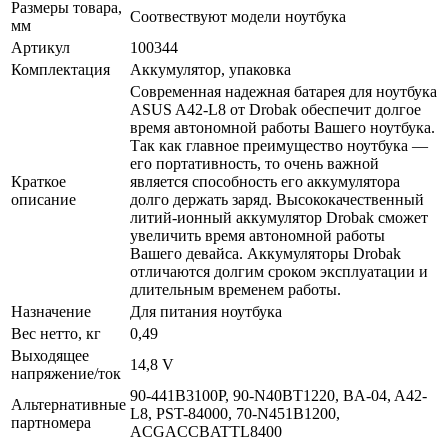
Размеры товара,
Соотвествуют модели ноутбука
мм
Артикул
100344
Комплектация
Аккумулятор, упаковка
Современная надежная батарея для ноутбука
ASUS A42-L8 от Drobak обеспечит долгое
время автономной работы Вашего ноутбука.
Так как главное преимущество ноутбука —
его портативность, то очень важной
Краткое
является способность его аккумулятора
описание
долго держать заряд. Высококачественный
литий-ионный аккумулятор Drobak сможет
увеличить время автономной работы
Вашего девайса. Аккумуляторы Drobak
отличаются долгим сроком эксплуатации и
длительным временем работы.
Назначение
Для питания ноутбука
Вес нетто, кг
0,49
Выходящее
14,8 V
напряжение/ток
90-441B3100P, 90-N40BT1220, BA-04, A42-
Альтернативные
L8, PST-84000, 70-N451B1200,
партномера
ACGACCBATTL8400