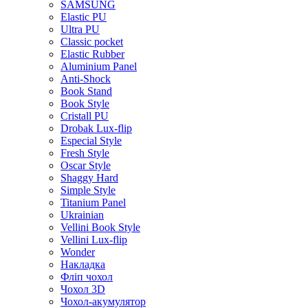
SAMSUNG
Elastic PU
Ultra PU
Classic pocket
Elastic Rubber
Aluminium Panel
Anti-Shock
Book Stand
Book Style
Cristall PU
Drobak Lux-flip
Especial Style
Fresh Style
Oscar Style
Shaggy Hard
Simple Style
Titanium Panel
Ukrainian
Vellini Book Style
Vellini Lux-flip
Wonder
Накладка
Фліп чохол
Чохол 3D
Чохол-акумулятор