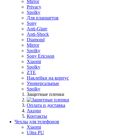
Mirror
Privacy
Spolky
Для планшетов
Sony
Anti-Glare
Anti-Shock
Diamond
Mirror
Spolky
Sony Ericsson
Xiaomi
Spolky
ZTE
Наклейки на корпус
Универсальные
Spolky
Защитные пленки
Оплата и доставка
Акции
Контакты
Чехлы для телефонов
Xiaomi
Ultra PU