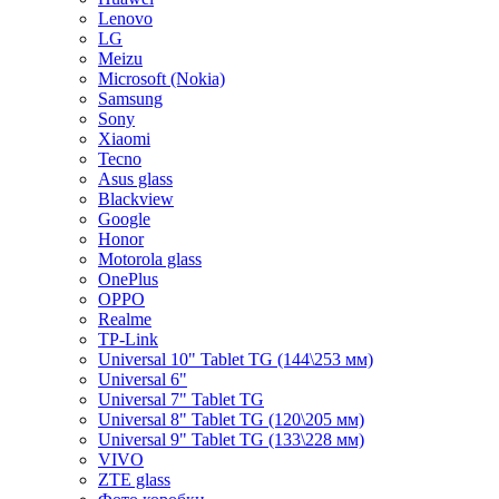
Lenovo
LG
Meizu
Microsoft (Nokia)
Samsung
Sony
Xiaomi
Tecno
Asus glass
Blackview
Google
Honor
Motorola glass
OnePlus
OPPO
Realme
TP-Link
Universal 10" Tablet TG (144\253 мм)
Universal 6"
Universal 7" Tablet TG
Universal 8" Tablet TG (120\205 мм)
Universal 9" Tablet TG (133\228 мм)
VIVO
ZTE glass