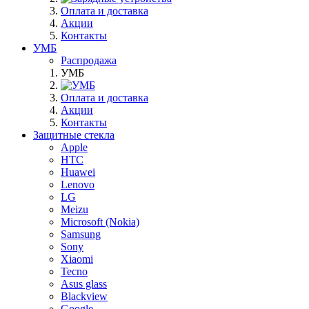
Оплата и доставка
Акции
Контакты
УМБ
Распродажа
УМБ
Оплата и доставка
Акции
Контакты
Защитные стекла
Apple
HTC
Huawei
Lenovo
LG
Meizu
Microsoft (Nokia)
Samsung
Sony
Xiaomi
Tecno
Asus glass
Blackview
Google