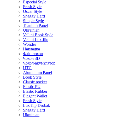
Especial Style
Fresh Style
Oscar Style
Shaggy Hard
Simple Style
Titanium Panel
Ukrainian
Vellini Book Style
Vellini Lux-flip
Wonder
Накладка
Фліп чохол
Чохол 3D
Чохол-акумулятор
HTC
Aluminium Panel
Book Style
Classic pocket
Elastic PU
Elastic Rubber
Elegant Wallet
Fresh Style
Lux-flip Drobak
Shaggy Hard
Ukrainian