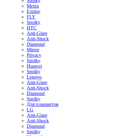
Spolky
Meizu
Explay
FLY
Spolky
HTC
Anti-Glare
Anti-Shock
Diamond
Mirror
Privacy
Spolky
Huawei
Spolky
Lenovo
Anti-Glare
Anti-Shock
Diamond
Spolky
Для планшетов
LG
Anti-Glare
Anti-Shock
Diamond
Spolky