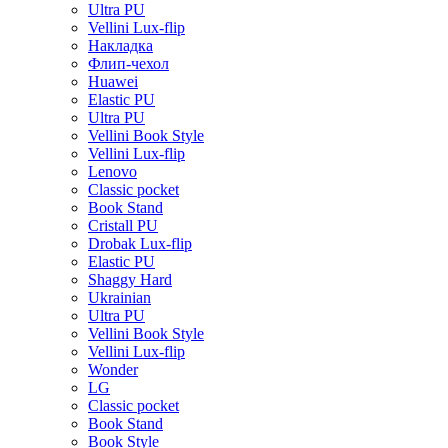
Ultra PU
Vellini Lux-flip
Накладка
Флип-чехол
Huawei
Elastic PU
Ultra PU
Vellini Book Style
Vellini Lux-flip
Lenovo
Classic pocket
Book Stand
Cristall PU
Drobak Lux-flip
Elastic PU
Shaggy Hard
Ukrainian
Ultra PU
Vellini Book Style
Vellini Lux-flip
Wonder
LG
Classic pocket
Book Stand
Book Style