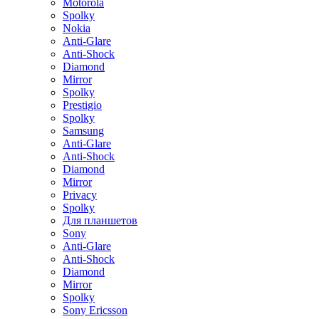
Motorola
Spolky
Nokia
Anti-Glare
Anti-Shock
Diamond
Mirror
Spolky
Prestigio
Spolky
Samsung
Anti-Glare
Anti-Shock
Diamond
Mirror
Privacy
Spolky
Для планшетов
Sony
Anti-Glare
Anti-Shock
Diamond
Mirror
Spolky
Sony Ericsson