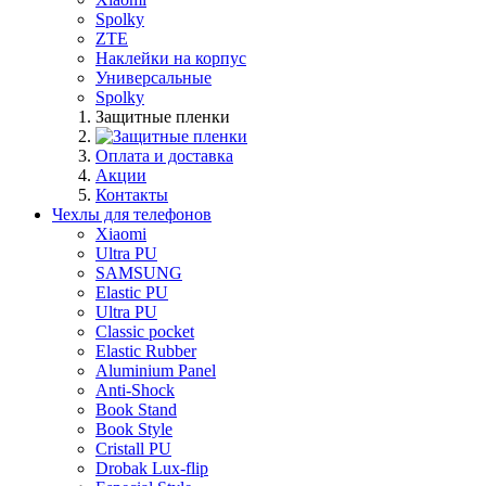
Spolky
ZTE
Наклейки на корпус
Универсальные
Spolky
Защитные пленки
Оплата и доставка
Акции
Контакты
Чехлы для телефонов
Xiaomi
Ultra PU
SAMSUNG
Elastic PU
Ultra PU
Classic pocket
Elastic Rubber
Aluminium Panel
Anti-Shock
Book Stand
Book Style
Cristall PU
Drobak Lux-flip