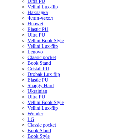
Ultra PU
Vellini Lux-flip
Накладка
Флип-чехол
Huawei
Elastic PU
Ultra PU
Vellini Book Style
Vellini Lux-flip
Lenovo
Classic pocket
Book Stand
Cristall PU
Drobak Lux-flip
Elastic PU
Shaggy Hard
Ukrainian
Ultra PU
Vellini Book Style
Vellini Lux-flip
Wonder
LG
Classic pocket
Book Stand
Book Style