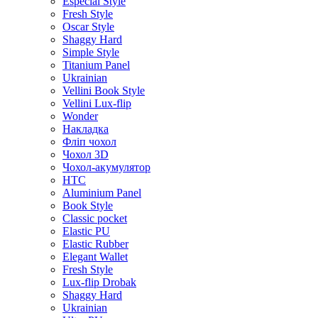
Especial Style
Fresh Style
Oscar Style
Shaggy Hard
Simple Style
Titanium Panel
Ukrainian
Vellini Book Style
Vellini Lux-flip
Wonder
Накладка
Фліп чохол
Чохол 3D
Чохол-акумулятор
HTC
Aluminium Panel
Book Style
Classic pocket
Elastic PU
Elastic Rubber
Elegant Wallet
Fresh Style
Lux-flip Drobak
Shaggy Hard
Ukrainian