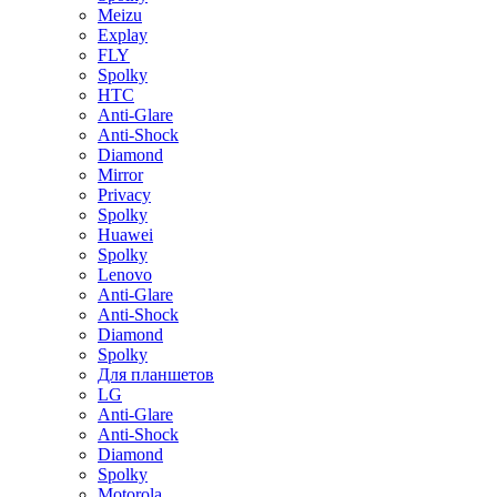
Meizu
Explay
FLY
Spolky
HTC
Anti-Glare
Anti-Shock
Diamond
Mirror
Privacy
Spolky
Huawei
Spolky
Lenovo
Anti-Glare
Anti-Shock
Diamond
Spolky
Для планшетов
LG
Anti-Glare
Anti-Shock
Diamond
Spolky
Motorola