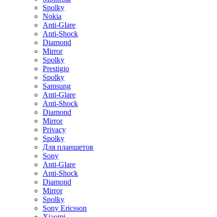
Spolky
Nokia
Anti-Glare
Anti-Shock
Diamond
Mirror
Spolky
Prestigio
Spolky
Samsung
Anti-Glare
Anti-Shock
Diamond
Mirror
Privacy
Spolky
Для планшетов
Sony
Anti-Glare
Anti-Shock
Diamond
Mirror
Spolky
Sony Ericsson
Xiaomi