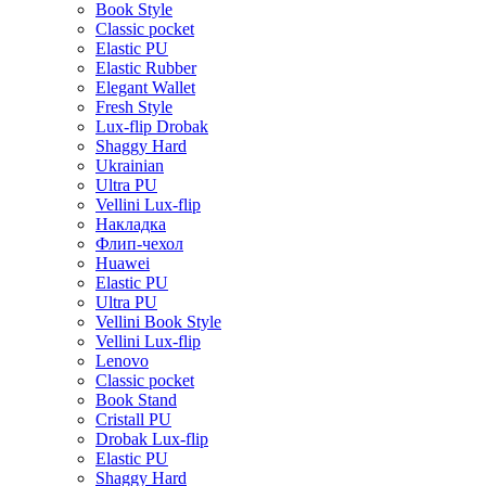
Book Style
Classic pocket
Elastic PU
Elastic Rubber
Elegant Wallet
Fresh Style
Lux-flip Drobak
Shaggy Hard
Ukrainian
Ultra PU
Vellini Lux-flip
Накладка
Флип-чехол
Huawei
Elastic PU
Ultra PU
Vellini Book Style
Vellini Lux-flip
Lenovo
Classic pocket
Book Stand
Cristall PU
Drobak Lux-flip
Elastic PU
Shaggy Hard