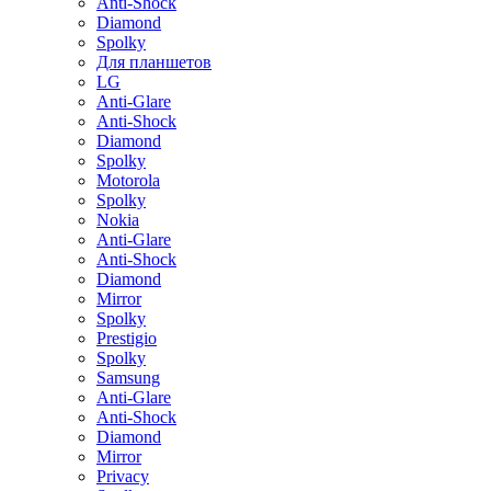
Anti-Shock
Diamond
Spolky
Для планшетов
LG
Anti-Glare
Anti-Shock
Diamond
Spolky
Motorola
Spolky
Nokia
Anti-Glare
Anti-Shock
Diamond
Mirror
Spolky
Prestigio
Spolky
Samsung
Anti-Glare
Anti-Shock
Diamond
Mirror
Privacy