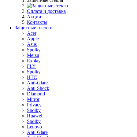
Защитные стекла
Оплата и доставка
Акции
Контакты
Защитные пленки
Acer
Apple
Asus
Spolky
Meizu
Explay
FLY
Spolky
HTC
Anti-Glare
Anti-Shock
Diamond
Mirror
Privacy
Spolky
Huawei
Spolky
Lenovo
Anti-Glare