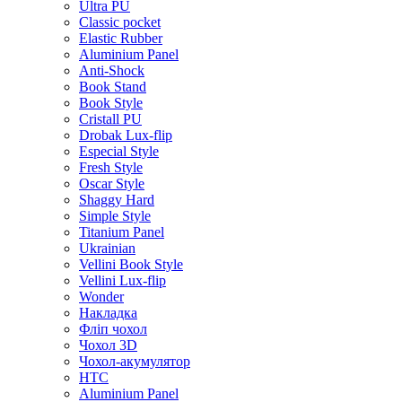
Ultra PU
Classic pocket
Elastic Rubber
Aluminium Panel
Anti-Shock
Book Stand
Book Style
Cristall PU
Drobak Lux-flip
Especial Style
Fresh Style
Oscar Style
Shaggy Hard
Simple Style
Titanium Panel
Ukrainian
Vellini Book Style
Vellini Lux-flip
Wonder
Накладка
Фліп чохол
Чохол 3D
Чохол-акумулятор
HTC
Aluminium Panel