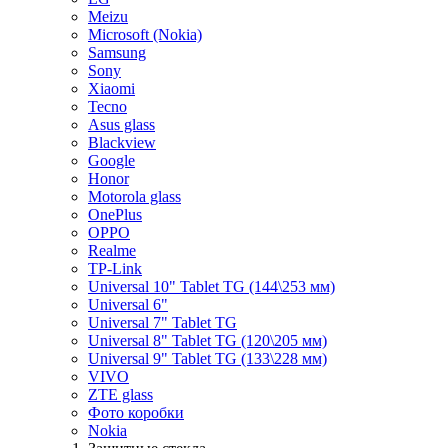
Meizu
Microsoft (Nokia)
Samsung
Sony
Xiaomi
Tecno
Asus glass
Blackview
Google
Honor
Motorola glass
OnePlus
OPPO
Realme
TP-Link
Universal 10" Tablet TG (144\253 мм)
Universal 6"
Universal 7" Tablet TG
Universal 8" Tablet TG (120\205 мм)
Universal 9" Tablet TG (133\228 мм)
VIVO
ZTE glass
Фото коробки
Nokia