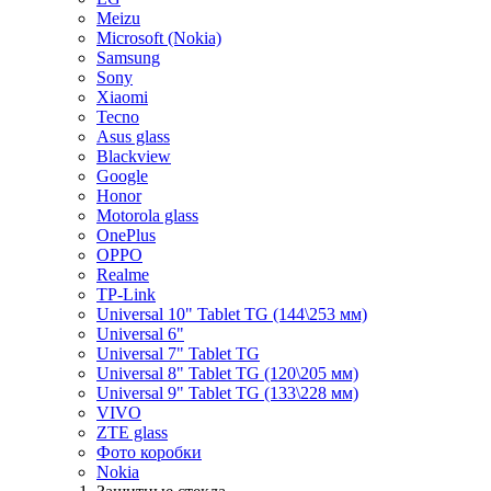
Meizu
Microsoft (Nokia)
Samsung
Sony
Xiaomi
Tecno
Asus glass
Blackview
Google
Honor
Motorola glass
OnePlus
OPPO
Realme
TP-Link
Universal 10" Tablet TG (144\253 мм)
Universal 6"
Universal 7" Tablet TG
Universal 8" Tablet TG (120\205 мм)
Universal 9" Tablet TG (133\228 мм)
VIVO
ZTE glass
Фото коробки
Nokia