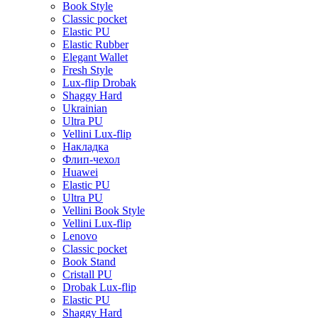
Book Style
Classic pocket
Elastic PU
Elastic Rubber
Elegant Wallet
Fresh Style
Lux-flip Drobak
Shaggy Hard
Ukrainian
Ultra PU
Vellini Lux-flip
Накладка
Флип-чехол
Huawei
Elastic PU
Ultra PU
Vellini Book Style
Vellini Lux-flip
Lenovo
Classic pocket
Book Stand
Cristall PU
Drobak Lux-flip
Elastic PU
Shaggy Hard