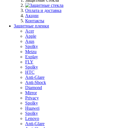
Защитные стекла
Оплата и доставка
Акции
Контакты
Защитные пленки
Acer
Apple
Asus
Spolky
Meizu
Explay
FLY
Spolky
HTC
Anti-Glare
Anti-Shock
Diamond
Mirror
Privacy
Spolky
Huawei
Spolky
Lenovo
Anti-Glare