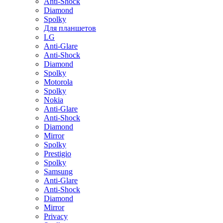
Anti-Shock
Diamond
Spolky
Для планшетов
LG
Anti-Glare
Anti-Shock
Diamond
Spolky
Motorola
Spolky
Nokia
Anti-Glare
Anti-Shock
Diamond
Mirror
Spolky
Prestigio
Spolky
Samsung
Anti-Glare
Anti-Shock
Diamond
Mirror
Privacy