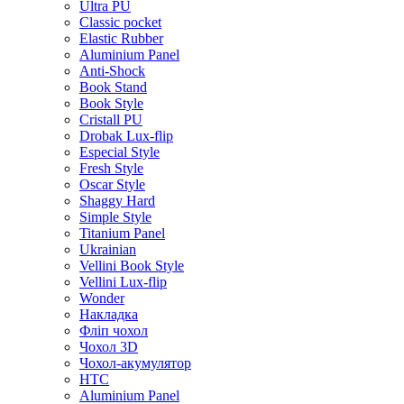
Ultra PU
Classic pocket
Elastic Rubber
Aluminium Panel
Anti-Shock
Book Stand
Book Style
Cristall PU
Drobak Lux-flip
Especial Style
Fresh Style
Oscar Style
Shaggy Hard
Simple Style
Titanium Panel
Ukrainian
Vellini Book Style
Vellini Lux-flip
Wonder
Накладка
Фліп чохол
Чохол 3D
Чохол-акумулятор
HTC
Aluminium Panel