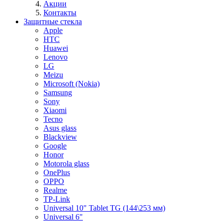
Акции
Контакты
Защитные стекла
Apple
HTC
Huawei
Lenovo
LG
Meizu
Microsoft (Nokia)
Samsung
Sony
Xiaomi
Tecno
Asus glass
Blackview
Google
Honor
Motorola glass
OnePlus
OPPO
Realme
TP-Link
Universal 10" Tablet TG (144\253 мм)
Universal 6"