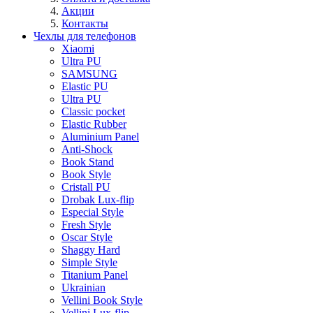
Акции
Контакты
Чехлы для телефонов
Xiaomi
Ultra PU
SAMSUNG
Elastic PU
Ultra PU
Classic pocket
Elastic Rubber
Aluminium Panel
Anti-Shock
Book Stand
Book Style
Cristall PU
Drobak Lux-flip
Especial Style
Fresh Style
Oscar Style
Shaggy Hard
Simple Style
Titanium Panel
Ukrainian
Vellini Book Style
Vellini Lux-flip