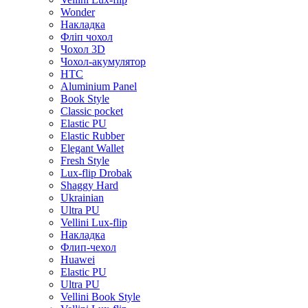
Wonder
Накладка
Фліп чохол
Чохол 3D
Чохол-акумулятор
HTC
Aluminium Panel
Book Style
Classic pocket
Elastic PU
Elastic Rubber
Elegant Wallet
Fresh Style
Lux-flip Drobak
Shaggy Hard
Ukrainian
Ultra PU
Vellini Lux-flip
Накладка
Флип-чехол
Huawei
Elastic PU
Ultra PU
Vellini Book Style