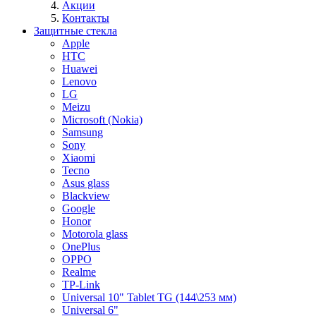
Акции
Контакты
Защитные стекла
Apple
HTC
Huawei
Lenovo
LG
Meizu
Microsoft (Nokia)
Samsung
Sony
Xiaomi
Tecno
Asus glass
Blackview
Google
Honor
Motorola glass
OnePlus
OPPO
Realme
TP-Link
Universal 10" Tablet TG (144\253 мм)
Universal 6"