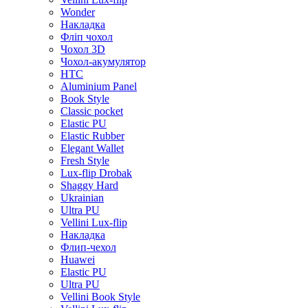
Wonder
Накладка
Фліп чохол
Чохол 3D
Чохол-акумулятор
HTC
Aluminium Panel
Book Style
Classic pocket
Elastic PU
Elastic Rubber
Elegant Wallet
Fresh Style
Lux-flip Drobak
Shaggy Hard
Ukrainian
Ultra PU
Vellini Lux-flip
Накладка
Флип-чехол
Huawei
Elastic PU
Ultra PU
Vellini Book Style