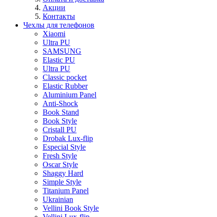
Акции
Контакты
Чехлы для телефонов
Xiaomi
Ultra PU
SAMSUNG
Elastic PU
Ultra PU
Classic pocket
Elastic Rubber
Aluminium Panel
Anti-Shock
Book Stand
Book Style
Cristall PU
Drobak Lux-flip
Especial Style
Fresh Style
Oscar Style
Shaggy Hard
Simple Style
Titanium Panel
Ukrainian
Vellini Book Style
Vellini Lux-flip