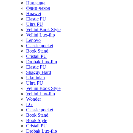
Накладка
Флип-чехол
Huawei
Elastic PU
Ultra PU
Vellini Book Style
Vellini Lux-flip
Lenovo
Classic pocket
Book Stand
Cristall PU
Drobak Lux-flip
Elastic PU
Shaggy Hard
Ukrainian
Ultra PU
Vellini Book Style
Vellini Lux-flip
Wonder
LG
Classic pocket
Book Stand
Book Style
Cristall PU
Drobak Lux-flip