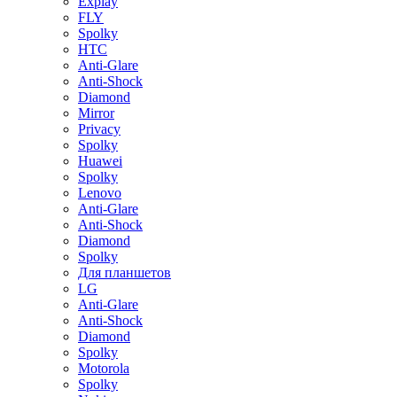
Explay
FLY
Spolky
HTC
Anti-Glare
Anti-Shock
Diamond
Mirror
Privacy
Spolky
Huawei
Spolky
Lenovo
Anti-Glare
Anti-Shock
Diamond
Spolky
Для планшетов
LG
Anti-Glare
Anti-Shock
Diamond
Spolky
Motorola
Spolky