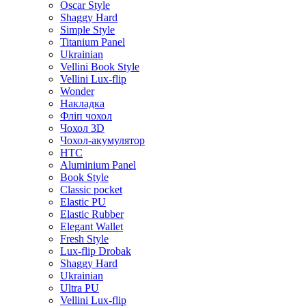
Oscar Style
Shaggy Hard
Simple Style
Titanium Panel
Ukrainian
Vellini Book Style
Vellini Lux-flip
Wonder
Накладка
Фліп чохол
Чохол 3D
Чохол-акумулятор
HTC
Aluminium Panel
Book Style
Classic pocket
Elastic PU
Elastic Rubber
Elegant Wallet
Fresh Style
Lux-flip Drobak
Shaggy Hard
Ukrainian
Ultra PU
Vellini Lux-flip