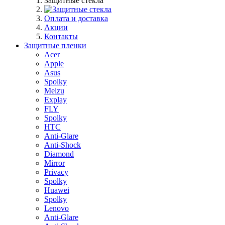
Защитные стекла
Оплата и доставка
Акции
Контакты
Защитные пленки
Acer
Apple
Asus
Spolky
Meizu
Explay
FLY
Spolky
HTC
Anti-Glare
Anti-Shock
Diamond
Mirror
Privacy
Spolky
Huawei
Spolky
Lenovo
Anti-Glare