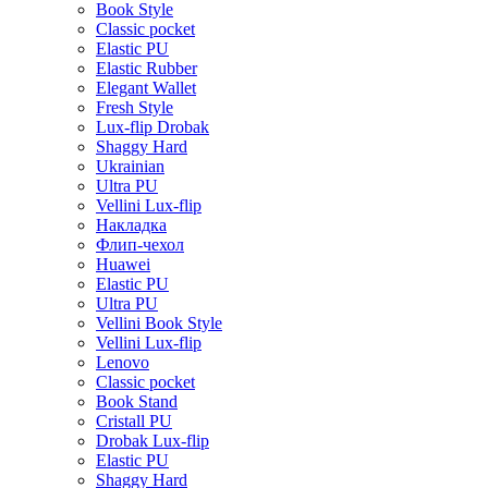
Book Style
Classic pocket
Elastic PU
Elastic Rubber
Elegant Wallet
Fresh Style
Lux-flip Drobak
Shaggy Hard
Ukrainian
Ultra PU
Vellini Lux-flip
Накладка
Флип-чехол
Huawei
Elastic PU
Ultra PU
Vellini Book Style
Vellini Lux-flip
Lenovo
Classic pocket
Book Stand
Cristall PU
Drobak Lux-flip
Elastic PU
Shaggy Hard