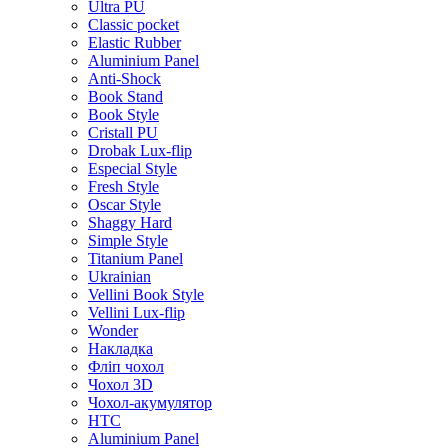
Ultra PU
Classic pocket
Elastic Rubber
Aluminium Panel
Anti-Shock
Book Stand
Book Style
Cristall PU
Drobak Lux-flip
Especial Style
Fresh Style
Oscar Style
Shaggy Hard
Simple Style
Titanium Panel
Ukrainian
Vellini Book Style
Vellini Lux-flip
Wonder
Накладка
Фліп чохол
Чохол 3D
Чохол-акумулятор
HTC
Aluminium Panel