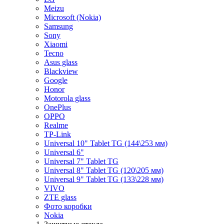
Meizu
Microsoft (Nokia)
Samsung
Sony
Xiaomi
Tecno
Asus glass
Blackview
Google
Honor
Motorola glass
OnePlus
OPPO
Realme
TP-Link
Universal 10" Tablet TG (144\253 мм)
Universal 6"
Universal 7" Tablet TG
Universal 8" Tablet TG (120\205 мм)
Universal 9" Tablet TG (133\228 мм)
VIVO
ZTE glass
Фото коробки
Nokia