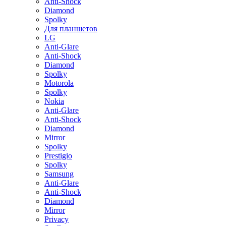
Anti-Shock
Diamond
Spolky
Для планшетов
LG
Anti-Glare
Anti-Shock
Diamond
Spolky
Motorola
Spolky
Nokia
Anti-Glare
Anti-Shock
Diamond
Mirror
Spolky
Prestigio
Spolky
Samsung
Anti-Glare
Anti-Shock
Diamond
Mirror
Privacy