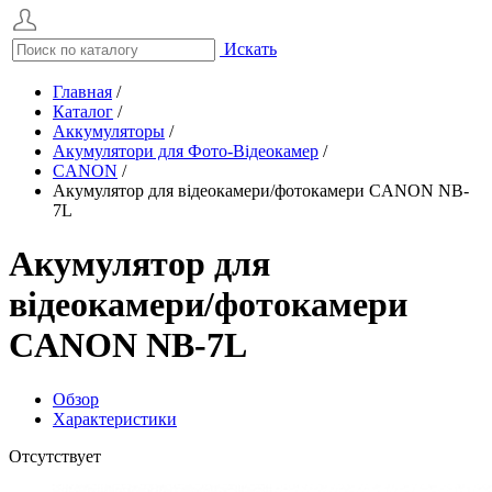
Искать
Главная
/
Каталог
/
Аккумуляторы
/
Акумулятори для Фото-Відеокамер
/
CANON
/
Акумулятор для відеокамери/фотокамери CANON NB-
7L
Акумулятор для
відеокамери/фотокамери
CANON NB-7L
Обзор
Характеристики
Отсутствует