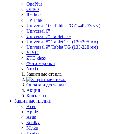
OnePlus
OPPO
Realme
TP-Link
Universal 10" Tablet TG (144\253 мм)
Universal 6"
Universal 7" Tablet TG
Universal 8" Tablet TG (120\205 мм)
Universal 9" Tablet TG (133\228 мм)
VIVO
ZTE glass
Фото коробки
Nokia
Защитные стекла
Оплата и доставка
Акции
Контакты
Защитные пленки
Acer
Apple
Asus
Spolky
Meizu
Explay