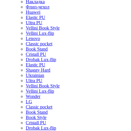
Накладка
Флип-чехол
Huawei
Elastic PU
Ultra PU
Vellini Book Style
Vellini Lux-flip
Lenovo
Classic pocket
Book Stand
Cristall PU
Drobak Lux-flip
Elastic PU
Shaggy Hard
Ukrainian
Ultra PU
Vellini Book Style
Vellini Lux-flip
Wonder
LG
Classic pocket
Book Stand
Book Style
Cristall PU
Drobak Lux-flip