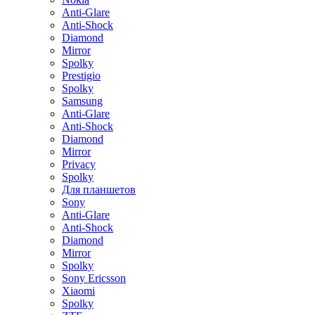
Anti-Glare
Anti-Shock
Diamond
Mirror
Spolky
Prestigio
Spolky
Samsung
Anti-Glare
Anti-Shock
Diamond
Mirror
Privacy
Spolky
Для планшетов
Sony
Anti-Glare
Anti-Shock
Diamond
Mirror
Spolky
Sony Ericsson
Xiaomi
Spolky