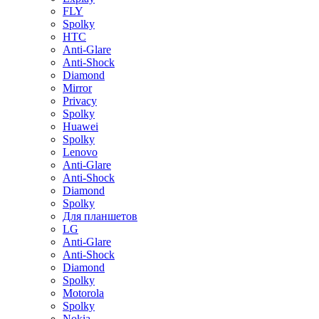
FLY
Spolky
HTC
Anti-Glare
Anti-Shock
Diamond
Mirror
Privacy
Spolky
Huawei
Spolky
Lenovo
Anti-Glare
Anti-Shock
Diamond
Spolky
Для планшетов
LG
Anti-Glare
Anti-Shock
Diamond
Spolky
Motorola
Spolky
Nokia