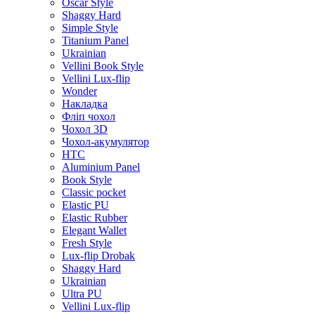
Oscar Style
Shaggy Hard
Simple Style
Titanium Panel
Ukrainian
Vellini Book Style
Vellini Lux-flip
Wonder
Накладка
Фліп чохол
Чохол 3D
Чохол-акумулятор
HTC
Aluminium Panel
Book Style
Classic pocket
Elastic PU
Elastic Rubber
Elegant Wallet
Fresh Style
Lux-flip Drobak
Shaggy Hard
Ukrainian
Ultra PU
Vellini Lux-flip