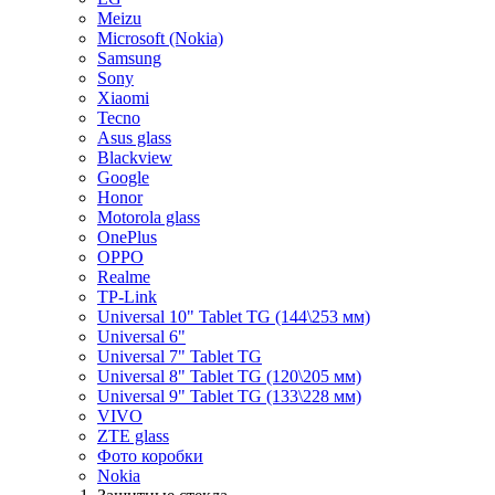
Meizu
Microsoft (Nokia)
Samsung
Sony
Xiaomi
Tecno
Asus glass
Blackview
Google
Honor
Motorola glass
OnePlus
OPPO
Realme
TP-Link
Universal 10" Tablet TG (144\253 мм)
Universal 6"
Universal 7" Tablet TG
Universal 8" Tablet TG (120\205 мм)
Universal 9" Tablet TG (133\228 мм)
VIVO
ZTE glass
Фото коробки
Nokia