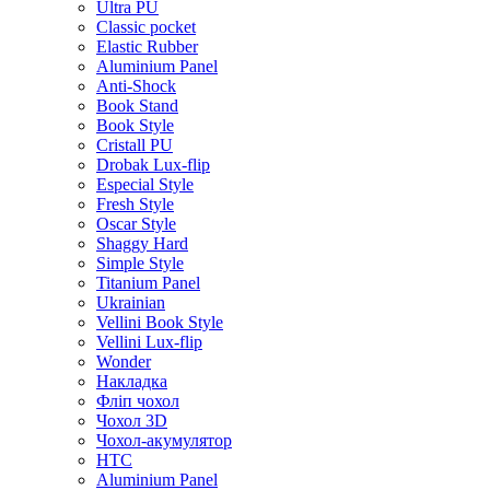
Ultra PU
Classic pocket
Elastic Rubber
Aluminium Panel
Anti-Shock
Book Stand
Book Style
Cristall PU
Drobak Lux-flip
Especial Style
Fresh Style
Oscar Style
Shaggy Hard
Simple Style
Titanium Panel
Ukrainian
Vellini Book Style
Vellini Lux-flip
Wonder
Накладка
Фліп чохол
Чохол 3D
Чохол-акумулятор
HTC
Aluminium Panel