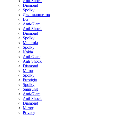
Anti-Shock
Diamond
Spolky
Для планшетов
LG
Anti-Glare
Anti-Shock
Diamond
Spolky
Motorola
Spolky
Nokia
Anti-Glare
Anti-Shock
Diamond
Mirror
Spolky
Prestigio
Spolky
Samsung
Anti-Glare
Anti-Shock
Diamond
Mirror
Privacy