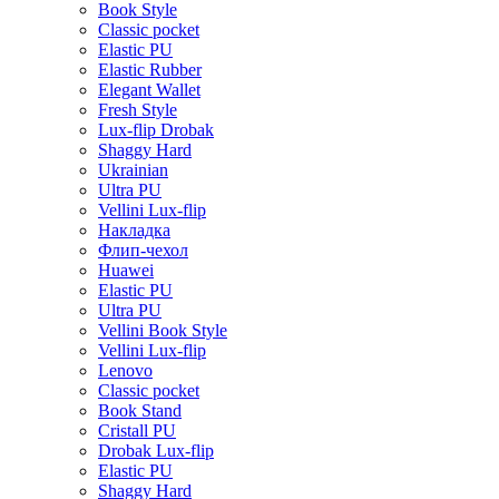
Book Style
Classic pocket
Elastic PU
Elastic Rubber
Elegant Wallet
Fresh Style
Lux-flip Drobak
Shaggy Hard
Ukrainian
Ultra PU
Vellini Lux-flip
Накладка
Флип-чехол
Huawei
Elastic PU
Ultra PU
Vellini Book Style
Vellini Lux-flip
Lenovo
Classic pocket
Book Stand
Cristall PU
Drobak Lux-flip
Elastic PU
Shaggy Hard