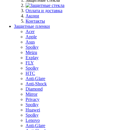
Защитные стекла
Оплата и доставка
Акции
Контакты
Защитные пленки
Acer
Apple
Asus
Spolky
Meizu
Explay
FLY
Spolky
HTC
Anti-Glare
Anti-Shock
Diamond
Mirror
Privacy
Spolky
Huawei
Spolky
Lenovo
Anti-Glare