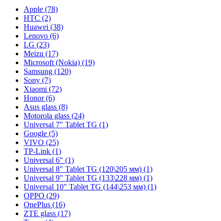
Apple (78)
HTC (2)
Huawei (38)
Lenovo (6)
LG (23)
Meizu (17)
Microsoft (Nokia) (19)
Samsung (120)
Sony (7)
Xiaomi (72)
Honor (6)
Asus glass (8)
Motorola glass (24)
Universal 7" Tablet TG (1)
Google (5)
VIVO (25)
TP-Link (1)
Universal 6" (1)
Universal 8" Tablet TG (120\205 мм) (1)
Universal 9" Tablet TG (133\228 мм) (1)
Universal 10" Tablet TG (144\253 мм) (1)
OPPO (29)
OnePlus (16)
ZTE glass (17)