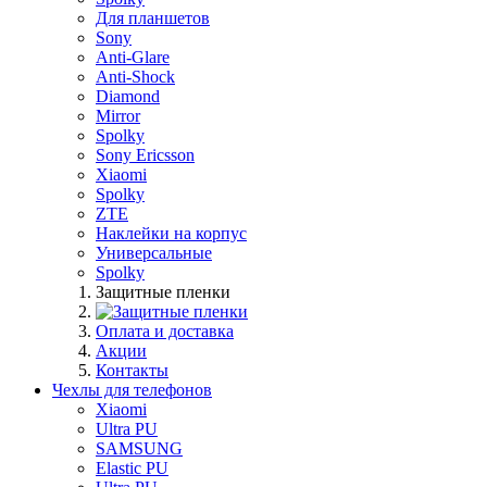
Для планшетов
Sony
Anti-Glare
Anti-Shock
Diamond
Mirror
Spolky
Sony Ericsson
Xiaomi
Spolky
ZTE
Наклейки на корпус
Универсальные
Spolky
Защитные пленки
Оплата и доставка
Акции
Контакты
Чехлы для телефонов
Xiaomi
Ultra PU
SAMSUNG
Elastic PU