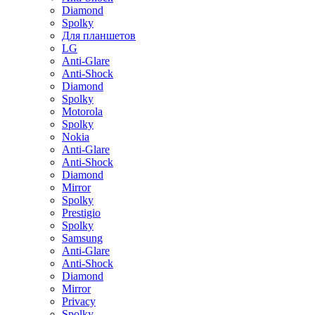
Diamond
Spolky
Для планшетов
LG
Anti-Glare
Anti-Shock
Diamond
Spolky
Motorola
Spolky
Nokia
Anti-Glare
Anti-Shock
Diamond
Mirror
Spolky
Prestigio
Spolky
Samsung
Anti-Glare
Anti-Shock
Diamond
Mirror
Privacy
Spolky