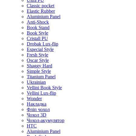
Ultra PU
Classic pocket
Elastic Rubber
Aluminium Panel
Anti-Shock
Book Stand
Book Style
Cristall PU
Drobak Lux-flip
Especial Style
Fresh Style
Oscar Style
Shaggy Hard
Simple Style
Titanium Panel
Ukrainian
Vellini Book Style
Vellini Lux-flip
Wonder
Накладка
Фліп чохол
Чохол 3D
Чохол-акумулятор
HTC
Aluminium Panel