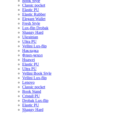
Book Style
Classic pocket
Elastic PU
Elastic Rubber
Elegant Wallet
Fresh Style
Lux-flip Drobak
Shaggy Hard
Ukrainian
Ultra PU
Vellini Lux-flip
Накладка
Флип-чехол
Huawei
Elastic PU
Ultra PU
Vellini Book Style
Vellini Lux-flip
Lenovo
Classic pocket
Book Stand
Cristall PU
Drobak Lux-flip
Elastic PU
Shaggy Hard