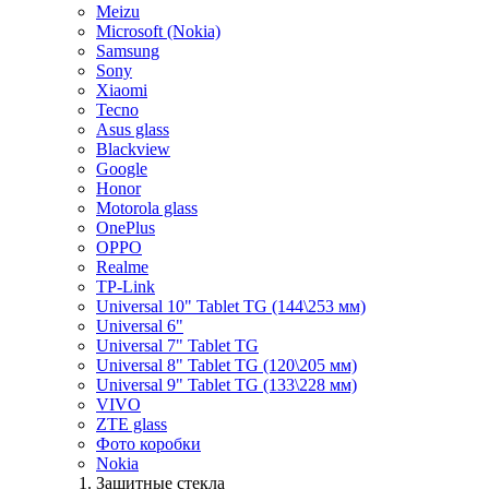
Meizu
Microsoft (Nokia)
Samsung
Sony
Xiaomi
Tecno
Asus glass
Blackview
Google
Honor
Motorola glass
OnePlus
OPPO
Realme
TP-Link
Universal 10" Tablet TG (144\253 мм)
Universal 6"
Universal 7" Tablet TG
Universal 8" Tablet TG (120\205 мм)
Universal 9" Tablet TG (133\228 мм)
VIVO
ZTE glass
Фото коробки
Nokia
Защитные стекла